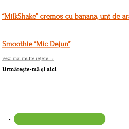
“MilkShake” cremos cu banana, unt de a
Smoothie “Mic Dejun”
Vezi mai multe rețete →
Bara
Urmărește-mă și aici
principală