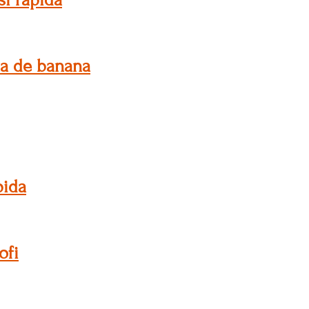
ma de banana
pida
ofi