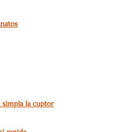
anatos
 simpla la cuptor
si rapida