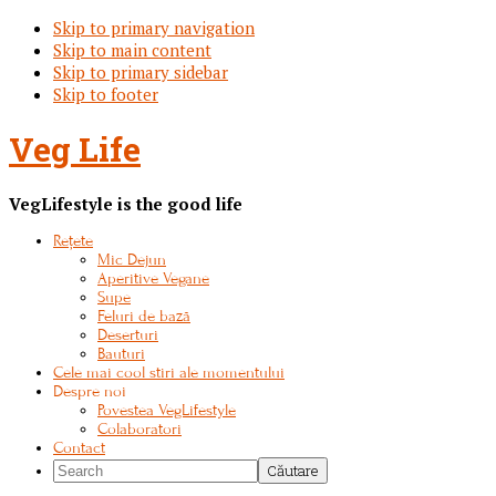
Skip to primary navigation
Skip to main content
Skip to primary sidebar
Skip to footer
Veg Life
VegLifestyle is the good life
Rețete
Mic Dejun
Aperitive Vegane
Supe
Feluri de bază
Deserturi
Bauturi
Cele mai cool stiri ale momentului
Despre noi
Povestea VegLifestyle
Colaboratori
Contact
Search