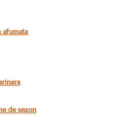
a afumata
arinara
ume de sezon