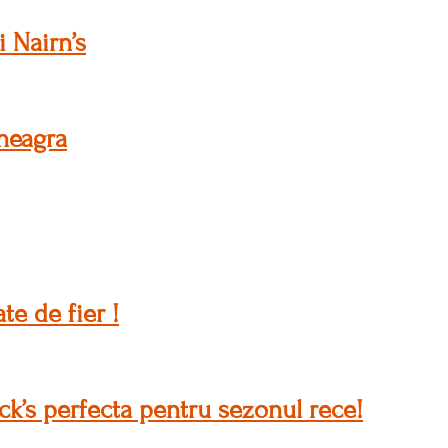
i Nairn’s
 neagra
e de fier !
k’s perfecta pentru sezonul rece!