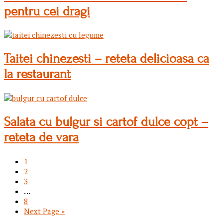
pentru cei dragi
Taitei chinezesti – reteta delicioasa ca
la restaurant
Salata cu bulgur si cartof dulce copt –
reteta de vara
Pagină
1
Pagină
2
Pagină
3
Interim
…
pages
Pagină
8
omitted
Go
Next Page »
to