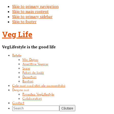
Skip to primary navigation
Skip to main content
Skip to primary sidebar
Skip to footer
Veg Life
VegLifestyle is the good life
Rețete
Mic Dejun
Aperitive Vegane
Supe
Feluri de bază
Deserturi
Bauturi
Cele mai cool stiri ale momentului
Despre noi
Povestea VegLifestyle
Colaboratori
Contact
Search