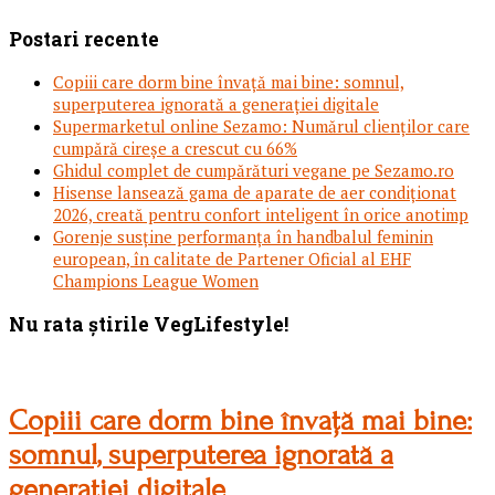
Postari recente
Copiii care dorm bine învață mai bine: somnul,
superputerea ignorată a generației digitale
Supermarketul online Sezamo: Numărul clienților care
cumpără cireșe a crescut cu 66%
Ghidul complet de cumpărături vegane pe Sezamo.ro
Hisense lansează gama de aparate de aer condiționat
2026, creată pentru confort inteligent în orice anotimp
Gorenje susține performanța în handbalul feminin
european, în calitate de Partener Oficial al EHF
Champions League Women
Footer
Nu rata știrile VegLifestyle!
Copiii care dorm bine învață mai bine:
somnul, superputerea ignorată a
generației digitale