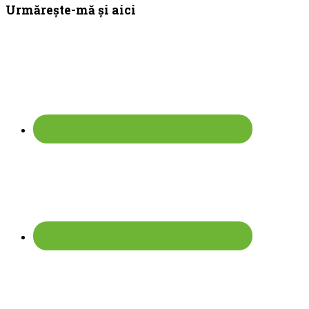
Bara
Urmărește-mă și aici
principală