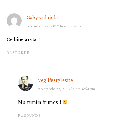
Gaby Gabriela
noiembrie 22, 2017 la ora 5:47 pm
Ce bine arata !
RĂSPUNDE
veglifestylesite
noiembrie 22, 2017 la ora 6:54 pm
Multumim frumos !
RĂSPUNDE