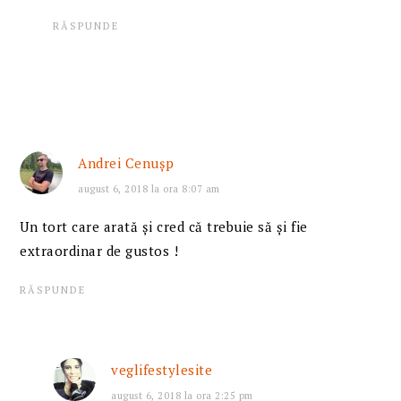
RĂSPUNDE
Andrei Cenuşp
august 6, 2018 la ora 8:07 am
Un tort care arată şi cred că trebuie să şi fie
extraordinar de gustos !
RĂSPUNDE
veglifestylesite
august 6, 2018 la ora 2:25 pm