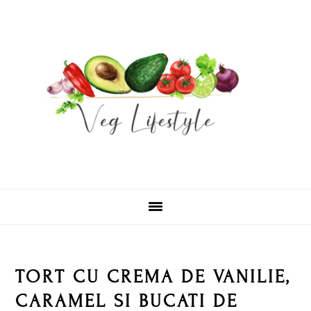
Skip
Skip
Skip
Skip
to
to
to
to
primary
main
primary
footer
navigation
content
sidebar
TORT CU CREMA DE VANILIE,
CARAMEL SI BUCATI DE