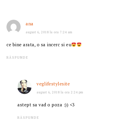
ana
august 6, 2018 la ora 7:24 am
ce bine arata, o sa incerc si eu
RĂSPUNDE
veglifestylesite
august 6, 2018 la ora 2:24 pm
astept sa vad o poza :)) <3
RĂSPUNDE