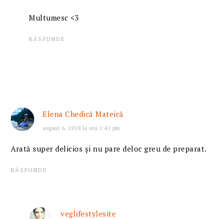
Multumesc <3
RĂSPUNDE
Elena Chedică Mateică
august 6, 2018 la ora 1:41 pm
Arată super delicios și nu pare deloc greu de preparat.
RĂSPUNDE
veglifestylesite