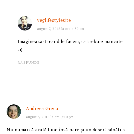
veglifestylesite
august 7, 2018 la ora 4:39 am
Imagineaza-ti cand le facem, ca trebuie mancate
:))
RĂSPUNDE
Andreea Grecu
august 6, 2018 la ora 9:10 pm
Nu numai că arată bine însă pare și un desert sănătos