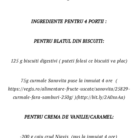
INGREDIENTE PENTRU 4 PORTII :
PENTRU BLATUL DIN BISCUITI:
125 g biscuiti digestivi ( puteti folosi ce biscuiti va plac)
75g curmale Sanovita puse la inmuiat 4 ore (
https://vegis.ro/alimentare-fructe-uscate/sanovita/25829-
curmale-fara-samburi-250g/ )(http://bit.ly/2A0xoAa)
PENTRU CREMA DE VANILIE/CARAMEL:
-200 g caju crud Niavis (pus la inmuiat 4 ore)