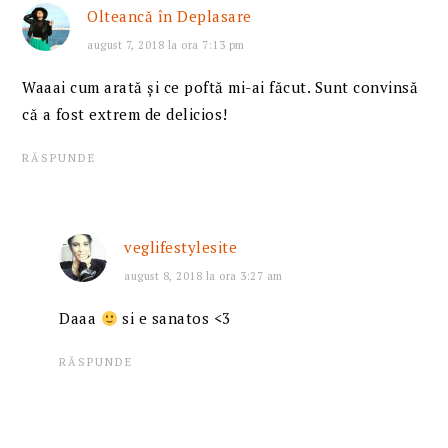
Olteancă în Deplasare
august 7, 2018 la ora 7:13 pm
Waaai cum arată și ce poftă mi-ai făcut. Sunt convinsă
că a fost extrem de delicios!
RĂSPUNDE
veglifestylesite
august 8, 2018 la ora 3:27 am
Daaa
si e sanatos <3
RĂSPUNDE