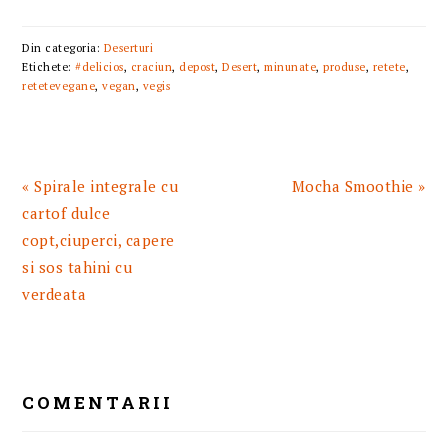
Din categoria:
Deserturi
Etichete:
#delicios
,
craciun
,
depost
,
Desert
,
minunate
,
produse
,
retete
,
retetevegane
,
vegan
,
vegis
Articol
Articolul
« Spirale integrale cu
Mocha Smoothie »
anterior:
urmator:
cartof dulce
copt,ciuperci, capere
si sos tahini cu
verdeata
READER
INTERACTIONS
COMENTARII