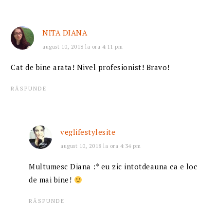
NITA DIANA
august 10, 2018 la ora 4:11 pm
Cat de bine arata! Nivel profesionist! Bravo!
RĂSPUNDE
veglifestylesite
august 10, 2018 la ora 4:34 pm
Multumesc Diana :* eu zic intotdeauna ca e loc
de mai bine!
RĂSPUNDE