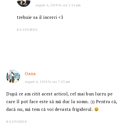
august 6, 2018 la ora 2:24 pm
trebuie sa il incerci <3
RĂSPUNDE
Oana
august 6, 2018 la ora 7:43 pm
După ce am citit acest articol, cel mai bun lucru pe
care îl pot face este să mă duc la somn. :)) Pentru că,
dacă nu, mă tem că voi devasta frigiderul.
RĂSPUNDE