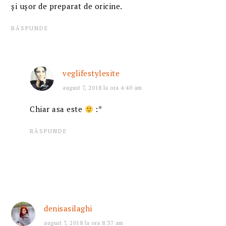
și ușor de preparat de oricine.
RĂSPUNDE
veglifestylesite
august 7, 2018 la ora 4:40 am
Chiar asa este
:*
RĂSPUNDE
denisasilaghi
august 7, 2018 la ora 8:37 am