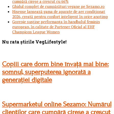
cumpără cireșe a crescut cu 66%
Ghidul complet de cumpărături vegane pe Sezamo.ro
Hisense lansează gama de aparate de aer condiționat
2026, creată pentru confort inteligent în orice anotimp
Gorenje susține performanța în handbalul feminin
european, în calitate de Partener Oficial al EHF
Champions League Women
Footer
Nu rata știrile VegLifestyle!
Copiii care dorm bine învață mai bine:
somnul, superputerea ignorată a
generației digitale
Supermarketul online Sezamo: Numărul
clienților care cumpără cireșe a crescut