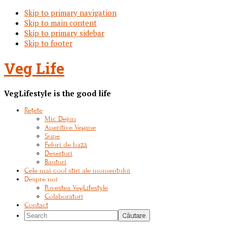
Skip to primary navigation
Skip to main content
Skip to primary sidebar
Skip to footer
Veg Life
VegLifestyle is the good life
Rețete
Mic Dejun
Aperitive Vegane
Supe
Feluri de bază
Deserturi
Bauturi
Cele mai cool stiri ale momentului
Despre noi
Povestea VegLifestyle
Colaboratori
Contact
Search