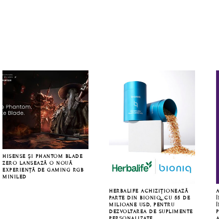
pages
TO
omitted
FOOTER
HISENSE ȘI PHANTOM BLADE
ZERO LANSEAZĂ O NOUĂ
EXPERIENȚĂ DE GAMING RGB
MINILED
HERBALIFE ACHIZIȚIONEAZĂ
PARTE DIN BIONIQ, CU 55 DE
MILIOANE USD, PENTRU
Î
DEZVOLTAREA DE SUPLIMENTE
PERSONALIZATE
A