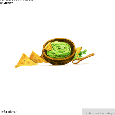
MOMENT.”
Categorii
alcătuiesc