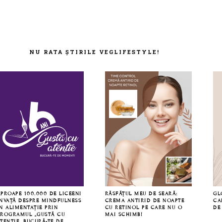
NU RATA ȘTIRILE VEGLIFESTYLE!
APROAPE 100.000 DE LICEENI
RĂSFĂȚUL MEU DE SEARĂ:
GL
ÎNVAȚĂ DESPRE MINDFULNESS
CREMA ANTIRID DE NOAPTE
CA
N ALIMENTAȚIE PRIN
CU RETINOL PE CARE NU O
DE
PROGRAMUL „GUSTĂ CU
MAI SCHIMB!
TENȚIE. BUCURĂ-TE DE