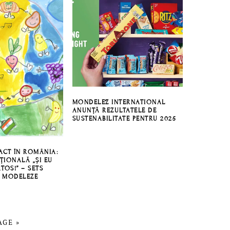
MONDELĒZ INTERNATIONAL
ANUNȚĂ REZULTATELE DE
SUSTENABILITATE PENTRU 2025
PACT ÎN ROMÂNIA:
ȚIONALĂ „ȘI EU
TOS!” – SETS
 MODELEZE
AGE »