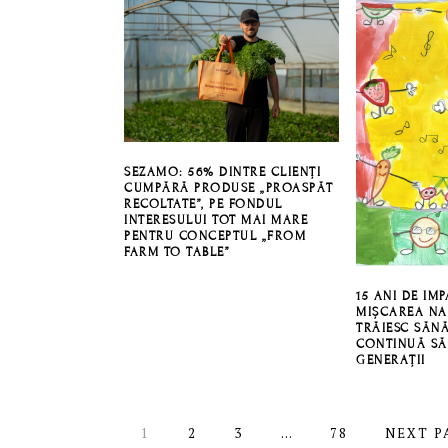
SEZAMO: 56% DINTRE CLIENȚI
CUMPĂRĂ PRODUSE „PROASPĂT
RECOLTATE”, PE FONDUL
INTERESULUI TOT MAI MARE
PENTRU CONCEPTUL „FROM
FARM TO TABLE”
15 ANI DE IM
MIȘCAREA NA
TRĂIESC SĂNĂ
CONTINUĂ SĂ
GENERAȚII
PAGINĂ
PAGINĂ
PAGINĂ
Interim
PAGINĂ
GO
1
2
3
…
78
NEXT P