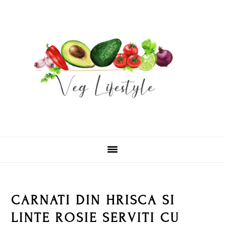
Skip
Skip
Skip
Skip
to
to
to
to
primary
main
primary
footer
navigation
content
sidebar
CARNATI DIN HRISCA SI
LINTE ROSIE SERVITI CU