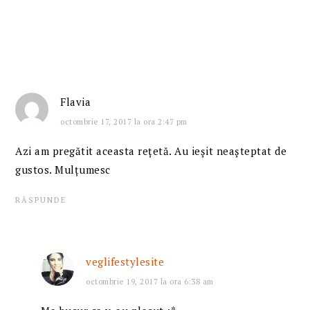
Flavia
octombrie 17, 2017 la ora 2:47 pm
Azi am pregătit aceasta rețetă. Au ieșit neașteptat de
gustos. Mulțumesc
RĂSPUNDE
veglifestylesite
octombrie 19, 2017 la ora 6:38 am