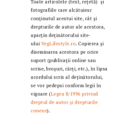
Toate articolele (text, reţetă) și
fotografiile care alcătuiesc
conținutul acestui site, cât și
drepturile de autor ale acestora,
aparțin deținătorului site-
ului
VegLifestyle.ro
. Copierea și
diseminarea acestora pe orice
suport (publicații online sau
scrise, broșuri, cărți, etc.), în lipsa
acordului scris al deținătorului,
se vor pedepsi conform legii în
vigoare (
Legea 8/1996 privind
dreptul de autor și drepturile
conexe
).