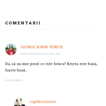
READER
INTERACTIONS
COMENTARII
GEORGE SORIN VENETE
martie 28, 2017 la ora 9:21 am
Da, să nu mor prost ce este hrisca? Reţeta este bună,
foarte bună.
RĂSPUNDE
veglifestylesite