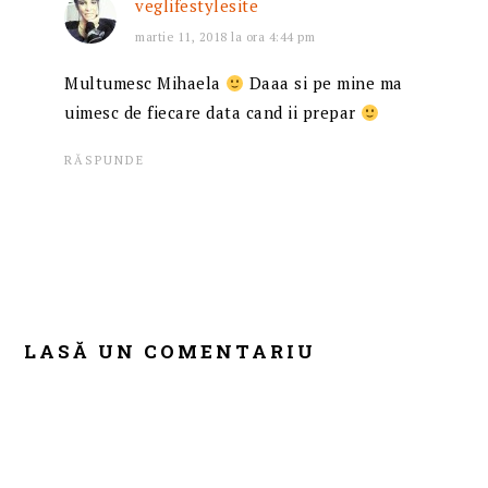
veglifestylesite
martie 11, 2018 la ora 4:44 pm
Multumesc Mihaela
Daaa si pe mine ma
uimesc de fiecare data cand ii prepar
RĂSPUNDE
LASĂ UN COMENTARIU