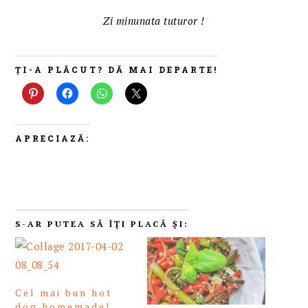
Zi minunata tuturor !
ȚI-A PLĂCUT? DĂ MAI DEPARTE!
APRECIAZĂ:
S-AR PUTEA SĂ ÎȚI PLACĂ ȘI:
Cel mai bun hot
dog homemade!