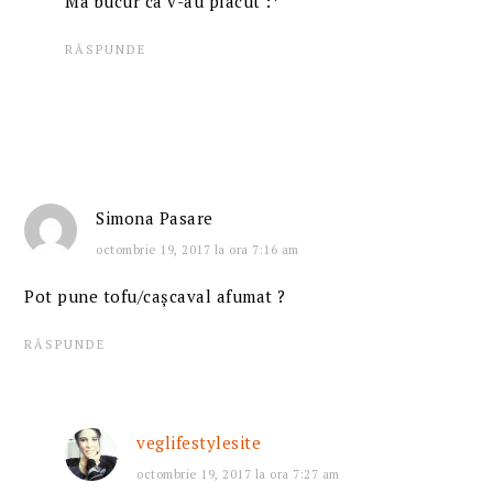
Ma bucur ca v-au placut :*
RĂSPUNDE
Simona Pasare
octombrie 19, 2017 la ora 7:16 am
Pot pune tofu/cașcaval afumat ?
RĂSPUNDE
veglifestylesite
octombrie 19, 2017 la ora 7:27 am