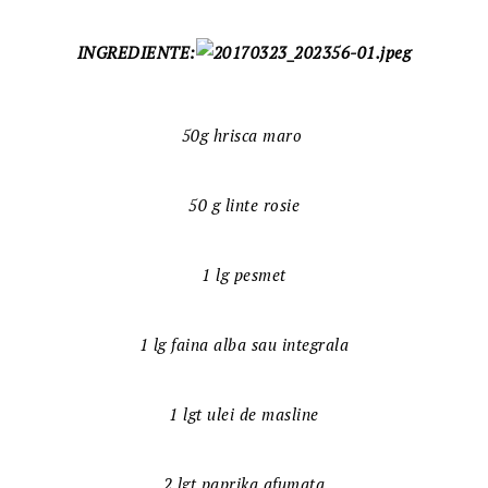
INGREDIENTE:
50g hrisca maro
50 g linte rosie
1 lg pesmet
1 lg faina alba sau integrala
1 lgt ulei de masline
2 lgt paprika afumata