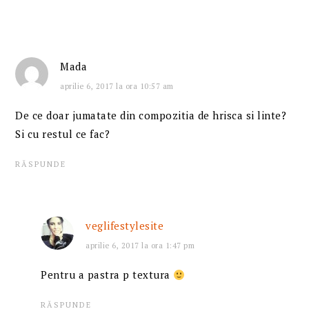
Mada
aprilie 6, 2017 la ora 10:57 am
De ce doar jumatate din compozitia de hrisca si linte?
Si cu restul ce fac?
RĂSPUNDE
veglifestylesite
aprilie 6, 2017 la ora 1:47 pm
Pentru a pastra p textura
RĂSPUNDE