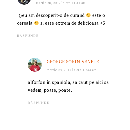
martie 28, 2017 la ora 11:41 am
:))eu am descoperit-o de curand
este o
cereala
si este extrem de delicioasa <3
RĂSPUNDE
GEORGE SORIN VENETE
martie 28, 2017 la ora 11:44 am
alforfon in spaniola, sa caut pe aici sa
vedem, poate, poate.
RĂSPUNDE