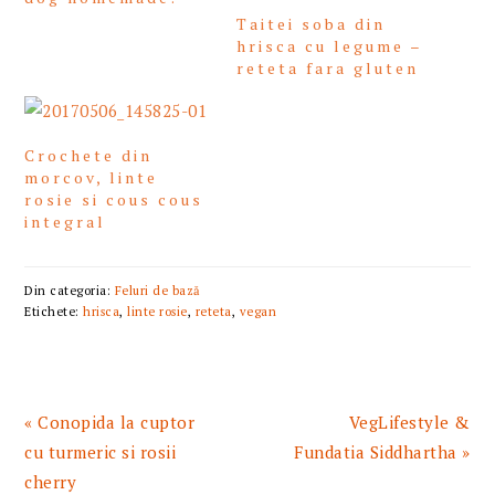
Taitei soba din
hrisca cu legume –
reteta fara gluten
Crochete din
morcov, linte
rosie si cous cous
integral
Din categoria:
Feluri de bază
Etichete:
hrisca
,
linte rosie
,
reteta
,
vegan
Articol
Articolul
« Conopida la cuptor
VegLifestyle &
anterior:
urmator:
cu turmeric si rosii
Fundatia Siddhartha »
cherry