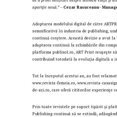
de a primi notificări despre ultimele ediții și ac
apariție nouă.” –
Cezar Rasuceanu- Manage
Adoptarea modelului digital de către ARTPRI
semnificativă în industria de publishing, un
continuă creștere. Această decizie a avut la 
adaptarea continuă la schimbările din comp
platforma publisol.ro, ART Print reușește să
contribuind totodată la evoluția digitală a i
Tot la începutul acestui an, au fost relansat
www.revista-femeia.ro, www.revista-casasigr
de-azi.ro, care oferă cititorilor experiențe c
Prin toate revistele pe suport tipărit și pl
Publishing continuă să se extindă, adăugând 