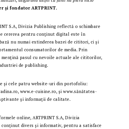
tualizări, asigurând astfel că fanii nu pierd nicio
r și fondator ARTPRINT.
NT S.A, Divizia Publishing reflectă o schimbare
de cererea pentru conținut digital este în
bază nu numai extinderea bazei de cititori, ci și
ortamentul consumatorilor de media. Prin
 mențină pasul cu nevoile actuale ale cititorilor,
ndustriei de publishing.
e și cele patru website-uri din portofoliu:
adina.ro, www.e-cuisine.ro, și www.sănătatea-
aptivante și informații de calitate.
atformele online, ARTPRINT S.A, Divizia
conținut divers și informativ, pentru a satisface