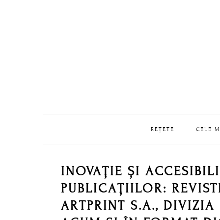
Skip
Skip
Skip
Skip
to
to
to
to
primary
main
primary
footer
navigation
content
sidebar
REȚETE
CELE M
INOVAȚIE ȘI ACCESIBIL
PUBLICAȚIILOR: REVIS
ARTPRINT S.A., DIVIZIA