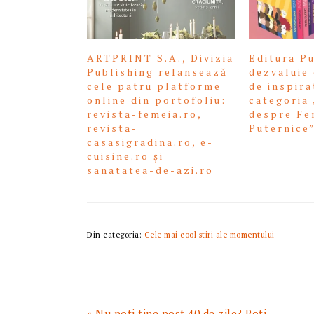
ARTPRINT S.A., Divizia
Editura P
Publishing relansează
dezvaluie 
cele patru platforme
de inspira
online din portofoliu:
categoria 
revista-femeia.ro,
despre Fe
revista-
Puternice
casasigradina.ro, e-
cuisine.ro și
sanatatea-de-azi.ro
Din categoria:
Cele mai cool stiri ale momentului
Articol
« Nu poti tine post 40 de zile? Poti