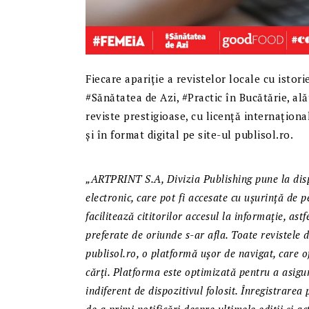
Fiecare apariție a revistelor locale cu istor
#Sănătatea de Azi, #Practic în Bucătărie, al
reviste prestigioase, cu licență internațional
și în format digital pe site-ul publisol.ro.
„ARTPRINT S.A, Divizia Publishing pune la dispoz
electronic, care pot fi accesate cu ușurință de p
facilitează cititorilor accesul la informație, ast
preferate de oriunde s-ar afla. Toate revistele 
publisol.ro, o platformă ușor de navigat, care of
cărți. Platforma este optimizată pentru a asigur
indiferent de dispozitivul folosit. Înregistrarea p