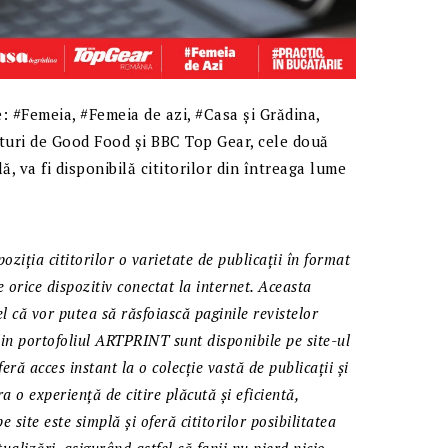
ie: #Femeia, #Femeia de azi, #Casa și Grădina,
ături de Good Food și BBC Top Gear, cele două
ă, va fi disponibilă cititorilor din întreaga lume
iția cititorilor o varietate de publicații în format
e orice dispozitiv conectat la internet. Aceasta
fel că vor putea să răsfoiască paginile revistelor
din portofoliul ARTPRINT sunt disponibile pe site-ul
eră acces instant la o colecție vastă de publicații și
a o experiență de citire plăcută și eficientă,
e site este simplă și oferă cititorilor posibilitatea