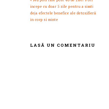
anterior:
incepe cu doar 5 zile pentru a simti
deja efectele benefice ale detoxifierii
in corp si minte
READER
INTERACTIONS
LASĂ UN COMENTARIU