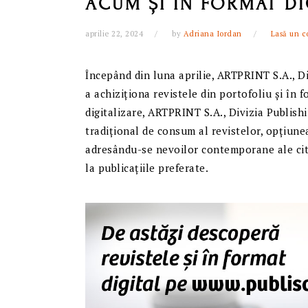
ACUM ȘI ÎN FORMAT DI
aprilie 22, 2024
by
Adriana Iordan
Lasă un c
Începând din luna aprilie, ARTPRINT S.A., Div
a achiziționa revistele din portofoliu și în 
digitalizare, ARTPRINT S.A., Divizia Publishi
tradițional de consum al revistelor, opțiune
adresându-se nevoilor contemporane ale citi
la publicațiile preferate.