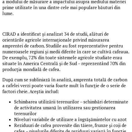
a modului de măsurare a impactului asupra mediului materiei
prime utilizate în una dintre cele mai populare băuturi din
lume.
CIRAD a identificat și analizat 34 de studii, alături de
orientările agricole internaționale privind măsurarea
amprentei de carbon. Studiile au fost reprezentative pentru
numeroasele regiuni și medii diferite în care se cultivă cafeaua.
De exemplu, 72% din toate sistemele agricole studiate erau
situate în America Centrală și de Sud – reprezentând 70% din
producția mondială de cafea.
După cum se subliniază în analiză, amprenta totală de carbon
a cafelei verzi poate varia foarte mult în funcție de o serie de
factori cheie. Aceștia includ:
Schimbarea utilizării terenurilor – schimbări determinate
de activitatea umană în utilizarea sau gestionarea
terenurilor
Niveluri variabile de utilizare a îngrășămintelor cu azot
Reziduuri de cafea provenite din tăiere, frunze și coji de
cafea – nivelurile diferite de reziduuri variază în funcție