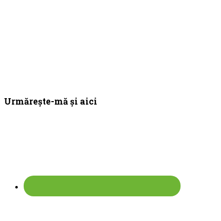
Bara
Urmărește-mă și aici
principală