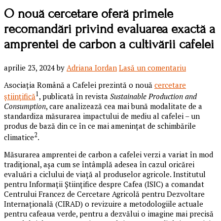
O nouă cercetare oferă primele
recomandări privind evaluarea exactă a
amprentei de carbon a cultivării cafelei
aprilie 23, 2024
by
Adriana Iordan
Lasă un comentariu
Asociația Română a Cafelei prezintă o nouă
cercetare
1
științifică
, publicată în revista
Sustainable Production and
Consumption
, care analizează cea mai bună modalitate de a
standardiza măsurarea impactului de mediu al cafelei – un
produs de bază din ce în ce mai amenințat de schimbările
2
climatice
.
Măsurarea amprentei de carbon a cafelei verzi a variat în mod
tradițional, așa cum se întâmplă adesea în cazul oricărei
evaluări a ciclului de viață al produselor agricole. Institutul
pentru Informații Științifice despre Cafea (ISIC) a comandat
Centrului Francez de Cercetare Agricolă pentru Dezvoltare
Internațională (CIRAD) o revizuire a metodologiile actuale
pentru cafeaua verde, pentru a dezvălui o imagine mai precisă