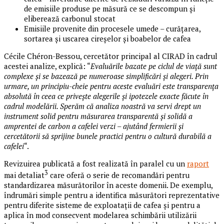
de emisiile produse pe măsură ce se descompun și
eliberează carbonul stocat
Emisiile provenite din procesele umede – curățarea,
sortarea și uscarea cireșelor și boabelor de cafea
Cécile Chéron-Bessou, cercetător principal al CIRAD în cadrul
acestei analize, explică: “
Evaluările bazate pe ciclul de viață sunt
complexe și se bazează pe numeroase simplificări și alegeri. Prin
urmare, un principiu-cheie pentru aceste evaluări este transparența
absolută în ceea ce privește alegerile și ipotezele exacte făcute în
cadrul modelării. Sperăm că analiza noastră va servi drept un
instrument solid pentru măsurarea transparentă și solidă a
amprentei de carbon a cafelei verzi – ajutând fermierii și
cercetătorii să sprijine bunele practici pentru o cultură durabilă a
cafelei
“.
Revizuirea publicată a fost realizată în paralel cu un
raport
3
mai detaliat
care oferă o serie de recomandări pentru
standardizarea măsurătorilor în aceste domenii. De exemplu,
îndrumări simple pentru a identifica măsurători reprezentative
pentru diferite sisteme de exploatații de cafea și pentru a
aplica în mod consecvent modelarea schimbării utilizării