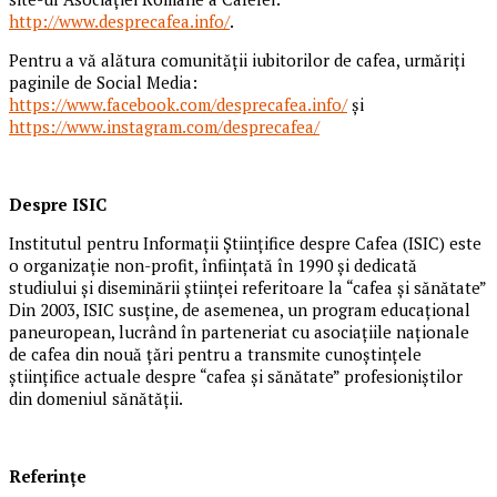
http://www.desprecafea.info/
.
Pentru a vă alătura comunității iubitorilor de cafea, urmăriți
paginile de Social Media:
https://www.facebook.com/desprecafea.info/
și
https://www.instagram.com/desprecafea/
Despre ISIC
Institutul pentru Informații Științifice despre Cafea (ISIC) este
o organizație non-profit, înființată în 1990 și dedicată
studiului și diseminării științei referitoare la “cafea și sănătate”
Din 2003, ISIC susține, de asemenea, un program educațional
paneuropean, lucrând în parteneriat cu asociațiile naționale
de cafea din nouă țări pentru a transmite cunoștințele
științifice actuale despre “cafea și sănătate” profesioniștilor
din domeniul sănătății.
Referințe