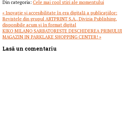
Din categoria:
Cele mai cool stiri ale momentului
Articol
« Inovație și accesibilitate în era digitală a publicațiilor:
anterior:
Revistele din grupul ARTPRINT S.A., Divizia Publishing,
disponibile acum și în format digital
Articolul
KIKO MILANO SARBATORESTE DESCHIDEREA PRIMULUI
urmator:
MAGAZIN IN PARKLAKE SHOPPING CENTER! »
Reader
Lasă un comentariu
Interactions