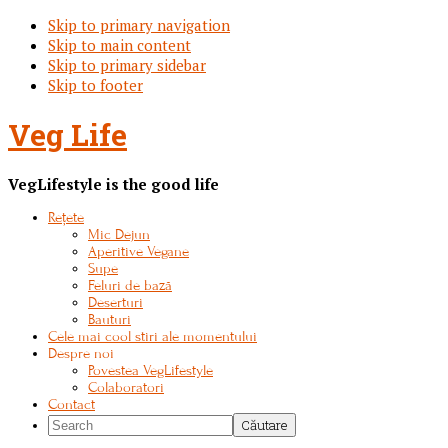
Skip to primary navigation
Skip to main content
Skip to primary sidebar
Skip to footer
Veg Life
VegLifestyle is the good life
Rețete
Mic Dejun
Aperitive Vegane
Supe
Feluri de bază
Deserturi
Bauturi
Cele mai cool stiri ale momentului
Despre noi
Povestea VegLifestyle
Colaboratori
Contact
Search