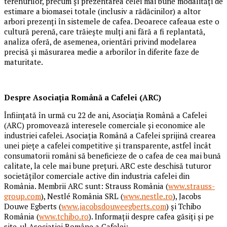
terenurilor, precum și prezentarea celei mai bune modalități de
estimare a biomasei totale (inclusiv a rădăcinilor) a altor
arbori prezenți în sistemele de cafea. Deoarece cafeaua este o
cultură perenă, care trăiește mulți ani fără a fi replantată,
analiza oferă, de asemenea, orientări privind modelarea
precisă și măsurarea medie a arborilor în diferite faze de
maturitate.
Despre Asociaţia Română a Cafelei (ARC)
Înfiinţată în urmă cu 22 de ani, Asociaţia Română a Cafelei
(ARC) promovează interesele comerciale şi economice ale
industriei cafelei. Asociaţia Română a Cafelei sprijină crearea
unei pieţe a cafelei competitive şi transparente, astfel încât
consumatorii români să beneficieze de o cafea de cea mai bună
calitate, la cele mai bune preţuri. ARC este deschisă tuturor
societăţilor comerciale active din industria cafelei din
România. Membrii ARC sunt: Strauss România (
www.strauss-
group.com
), Nestlé România SRL (
www.nestle.ro
), Jacobs
Douwe Egberts (
www.jacobsdouweegberts.com
) și Tchibo
România (
www.tchibo.ro
). Informații despre cafea găsiți și pe
site-ul Asociației Române a Cafelei: