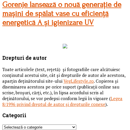
Gorenje lansează o nouă generație de
mașini de spălat vase cu eficiență
energetică A și igienizare UV
Drepturi de autor
Toate articolele (text, reţetă) și fotografiile care alcătuiesc
conținutul acestui site, cât și drepturile de autor ale acestora,
aparțin deținătorului site-ului
VegLifestyle.ro
. Copierea și
diseminarea acestora pe orice suport (publicații online sau
scrise, broșuri, cărți, etc.), în lipsa acordului scris al
deținătorului, se vor pedepsi conform legii în vigoare (
Legea
8/1996 privind dreptul de autor și drepturile conexe
).
Categorii
Categorii