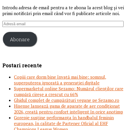
Introdu adresa de email pentru a te abona la acest blog și vei
primi notificări prin email când vor fi publicate articole noi.
Adresă
email
Abonare
Postari recente
Copiii care dorm bine învață mai bine: somnul,
superputerea ignorată a generației digitale
Supermarketul online Sezamo: Numărul clienților care
cumpără cireșe a crescut cu 66%
Ghidul complet de cumpărături vegane pe Sezamo.ro
Hisense lansează gama de aparate de aer condiționat
2026, creată pentru confort inteligent în orice anotimp
Gorenje susține performanța în handbalul feminin
european, în calitate de Partener Oficial al EHF
Champions League Women