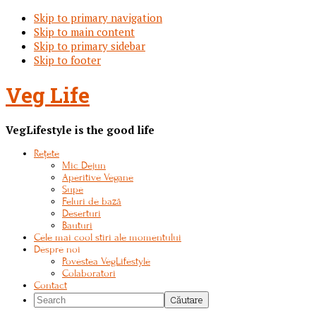
Skip to primary navigation
Skip to main content
Skip to primary sidebar
Skip to footer
Veg Life
VegLifestyle is the good life
Rețete
Mic Dejun
Aperitive Vegane
Supe
Feluri de bază
Deserturi
Bauturi
Cele mai cool stiri ale momentului
Despre noi
Povestea VegLifestyle
Colaboratori
Contact
Search