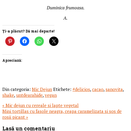
Duminica frumoasa.
A.
Ți-a plăcut? Dă mai departe!
Apreciază:
Din categoria:
Mic Dejun
Etichete:
#delicios
,
cacao
,
sanovita
,
shake
,
untdearahide
,
vegan
Articol
« Mic dejun cu cereale si lapte vegetal
anterior:
Articolul
Mini tortillas cu fasole neagra, ceapa caramelizata si sos de
urmator:
rosii picant »
Reader
Lasă un comentariu