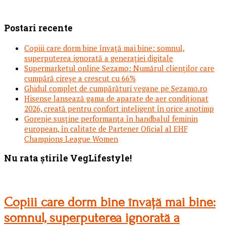
Postari recente
Copiii care dorm bine învață mai bine: somnul,
superputerea ignorată a generației digitale
Supermarketul online Sezamo: Numărul clienților care
cumpără cireșe a crescut cu 66%
Ghidul complet de cumpărături vegane pe Sezamo.ro
Hisense lansează gama de aparate de aer condiționat
2026, creată pentru confort inteligent în orice anotimp
Gorenje susține performanța în handbalul feminin
european, în calitate de Partener Oficial al EHF
Champions League Women
Footer
Nu rata știrile VegLifestyle!
Copiii care dorm bine învață mai bine:
somnul, superputerea ignorată a