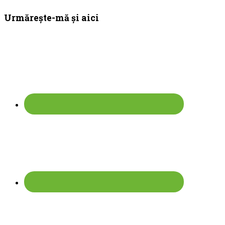
Bara
Urmărește-mă și aici
principală