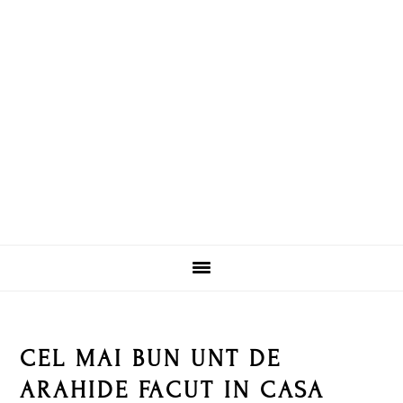
Skip
Skip
Skip
Skip
to
to
to
to
primary
main
primary
footer
navigation
content
sidebar
CEL MAI BUN UNT DE
ARAHIDE FACUT IN CASA