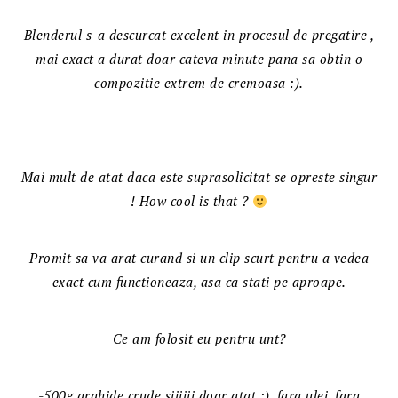
Blenderul s-a descurcat excelent in procesul de pregatire ,
mai exact a durat doar cateva minute pana sa obtin o
compozitie extrem de cremoasa :).
Mai mult de atat daca este suprasolicitat se opreste singur
! How cool is that ?
Promit sa va arat curand si un clip scurt pentru a vedea
exact cum functioneaza, asa ca stati pe aproape.
Ce am folosit eu pentru unt?
-500g arahide crude siiiiii doar atat :), fara ulei, fara