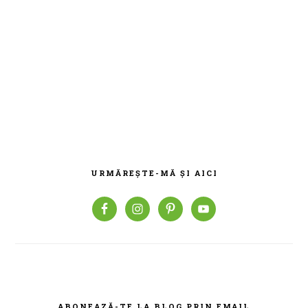
BARA
PRINCIPALĂ
URMĂREȘTE-MĂ ȘI AICI
ABONEAZĂ-TE LA BLOG PRIN EMAIL