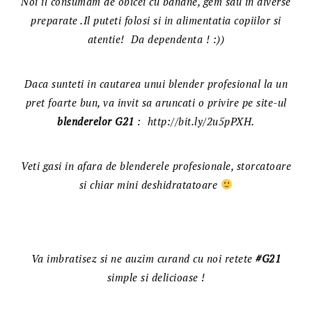
Noi il consumam de obicei cu banane, gem sau in diverse
preparate .Il puteti folosi si in alimentatia copiilor si
atentie! Da dependenta ! :))
Daca sunteti in cautarea unui blender profesional la un
pret foarte bun, va invit sa aruncati o privire pe site-ul
blenderelor G21
: http://bit.ly/2u5pPXH.
Veti gasi in afara de blenderele profesionale, storcatoare
si chiar mini deshidratatoare
Va imbratisez si ne auzim curand cu noi retete
#G21
simple si delicioase !