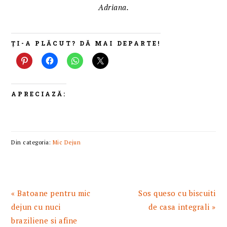
Adriana.
ȚI-A PLĂCUT? DĂ MAI DEPARTE!
APRECIAZĂ:
Din categoria:
Mic Dejun
Articol
Articolul
« Batoane pentru mic
Sos queso cu biscuiti
anterior:
urmator:
dejun cu nuci
de casa integrali »
braziliene si afine