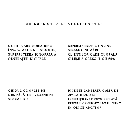
FOOTER
NU RATA ȘTIRILE VEGLIFESTYLE!
COPIII CARE DORM BINE
SUPERMARKETUL ONLINE
ÎNVAȚĂ MAI BINE: SOMNUL,
SEZAMO: NUMĂRUL
SUPERPUTEREA IGNORATĂ A
CLIENȚILOR CARE CUMPĂRĂ
GENERAȚIEI DIGITALE
CIREȘE A CRESCUT CU 66%
GHIDUL COMPLET DE
HISENSE LANSEAZĂ GAMA DE
CUMPĂRĂTURI VEGANE PE
APARATE DE AER
SEZAMO.RO
CONDIȚIONAT 2026, CREATĂ
PENTRU CONFORT INTELIGENT
ÎN ORICE ANOTIMP