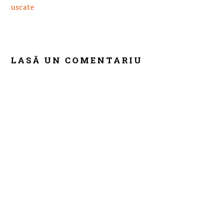
uscate
READER
INTERACTIONS
LASĂ UN COMENTARIU