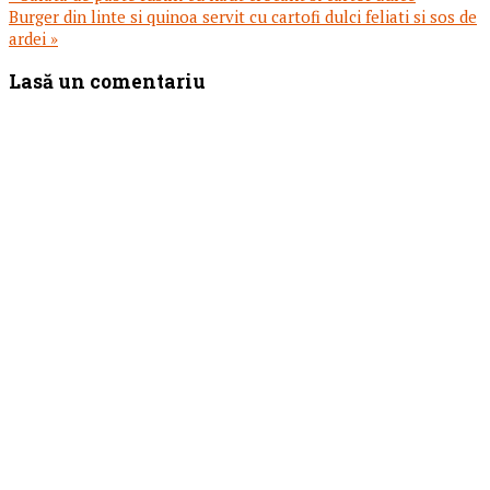
anterior:
Articolul
Burger din linte si quinoa servit cu cartofi dulci feliati si sos de
urmator:
ardei »
Reader
Lasă un comentariu
Interactions