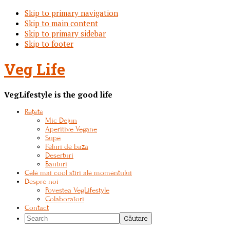
Skip to primary navigation
Skip to main content
Skip to primary sidebar
Skip to footer
Veg Life
VegLifestyle is the good life
Rețete
Mic Dejun
Aperitive Vegane
Supe
Feluri de bază
Deserturi
Bauturi
Cele mai cool stiri ale momentului
Despre noi
Povestea VegLifestyle
Colaboratori
Contact
Search