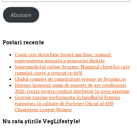
email
Abonare
Postari recente
Copiii care dorm bine învață mai bine: somnul,
superputerea ignorată a generației digitale
Supermarketul online Sezamo: Numărul clienților care
cumpără cireșe a crescut cu 66%
Ghidul complet de cumpărături vegane pe Sezamo.ro
Hisense lansează gama de aparate de aer condiționat
2026, creată pentru confort inteligent în orice anotimp
Gorenje susține performanța în handbalul feminin
european, în calitate de Partener Oficial al EHF
Champions League Women
Footer
Nu rata știrile VegLifestyle!