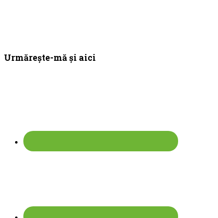
Bara
Urmărește-mă și aici
principală