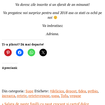
Va doresc zile insorite si un sfarsit de an minunat!
Va pregatesc noi surprize pentru anul 2018 asa ca stati cu ochii pe
noi
Va imbratisez
Adriana.
Ți-a plăcut? Dă mai departe!
Apreciază:
Din categoria:
Supe
Etichete:
#delicios
,
depost
,
fidea
,
getbio
,
incearca
,
retete
,
retetevegane
,
supa
,
Tofu
,
vegane
Articol
« Salata de paste fusilli cu naut crocant si cartof dulce