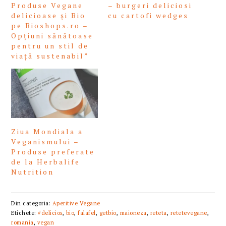
Produse Vegane
– burgeri deliciosi
delicioase și Bio
cu cartofi wedges
pe Bioshops.ro –
Opțiuni sănătoase
pentru un stil de
viață sustenabil”
Ziua Mondiala a
Veganismului –
Produse preferate
de la Herbalife
Nutrition
Din categoria:
Aperitive Vegane
Etichete:
#delicios
,
bio
,
falafel
,
getbio
,
maioneza
,
reteta
,
retetevegane
,
romania
,
vegan