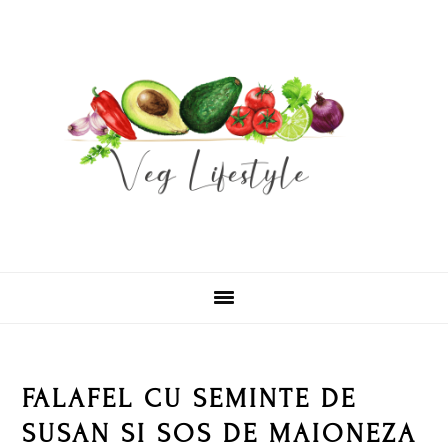
Skip
Skip
Skip
Skip
to
to
to
to
primary
main
primary
footer
navigation
content
sidebar
FALAFEL CU SEMINTE DE
SUSAN SI SOS DE MAIONEZA