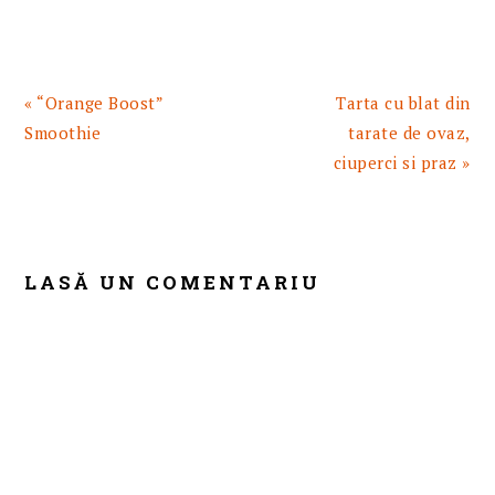
Articol
Articolul
« “Orange Boost”
Tarta cu blat din
anterior:
urmator:
Smoothie
tarate de ovaz,
ciuperci si praz »
READER
INTERACTIONS
LASĂ UN COMENTARIU