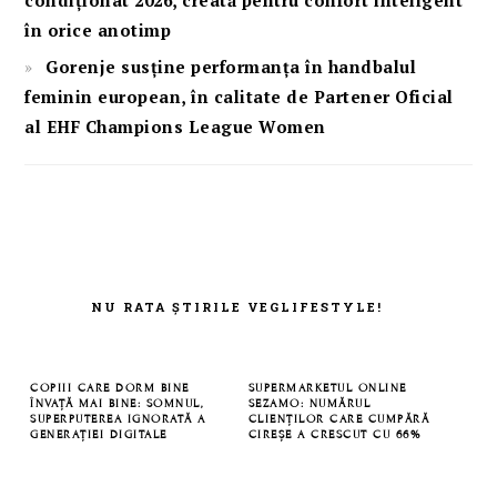
în orice anotimp
Gorenje susține performanța în handbalul
feminin european, în calitate de Partener Oficial
al EHF Champions League Women
FOOTER
NU RATA ȘTIRILE VEGLIFESTYLE!
COPIII CARE DORM BINE
SUPERMARKETUL ONLINE
ÎNVAȚĂ MAI BINE: SOMNUL,
SEZAMO: NUMĂRUL
SUPERPUTEREA IGNORATĂ A
CLIENȚILOR CARE CUMPĂRĂ
GENERAȚIEI DIGITALE
CIREȘE A CRESCUT CU 66%