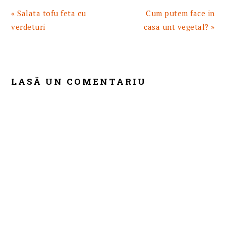
Articol
Articolul
« Salata tofu feta cu
Cum putem face in
anterior:
urmator:
verdeturi
casa unt vegetal? »
READER
INTERACTIONS
LASĂ UN COMENTARIU