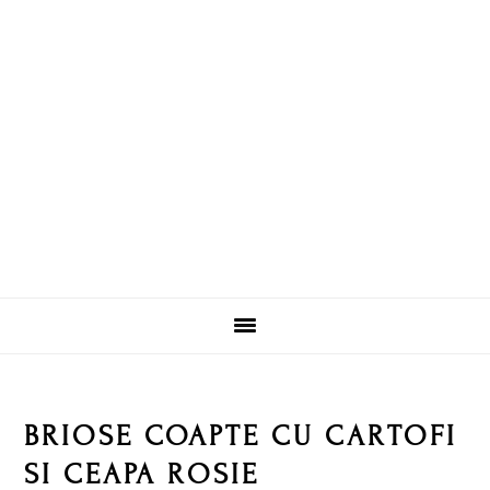
Skip
Skip
Skip
Skip
to
to
to
to
primary
main
primary
footer
navigation
content
sidebar
BRIOSE COAPTE CU CARTOFI
SI CEAPA ROSIE