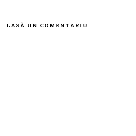
READER
INTERACTIONS
LASĂ UN COMENTARIU