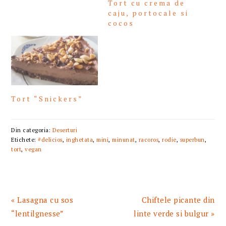
Tort cu crema de
caju, portocale si
cocos
Tort “Snickers”
Din categoria:
Deserturi
Etichete:
#delicios
,
inghetata
,
mini
,
minunat
,
racoros
,
rodie
,
superbun
,
tort
,
vegan
Articol
Articolul
« Lasagna cu sos
Chiftele picante din
anterior:
urmator:
“lentilgnesse”
linte verde si bulgur »