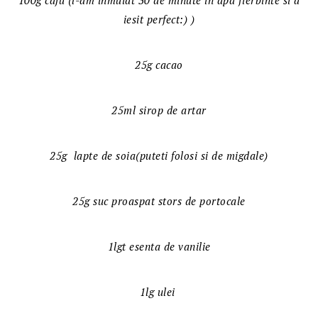
100g caju (l-am inmuiat 30 de minute in apa fierbinte si a
iesit perfect:) )
25g cacao
25ml sirop de artar
25g lapte de soia(puteti folosi si de migdale)
25g suc proaspat stors de portocale
1lgt esenta de vanilie
1lg ulei