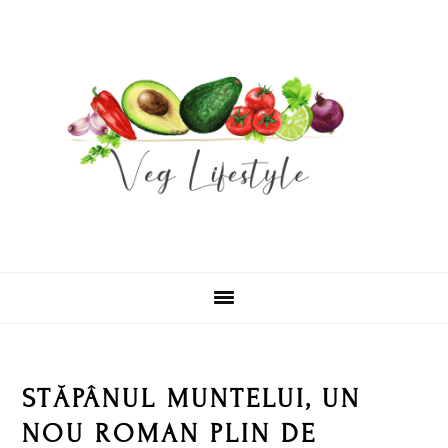
Skip
Skip
Skip
Skip
to
to
to
to
primary
main
primary
footer
navigation
content
sidebar
STĂPÂNUL MUNTELUI, UN
NOU ROMAN PLIN DE