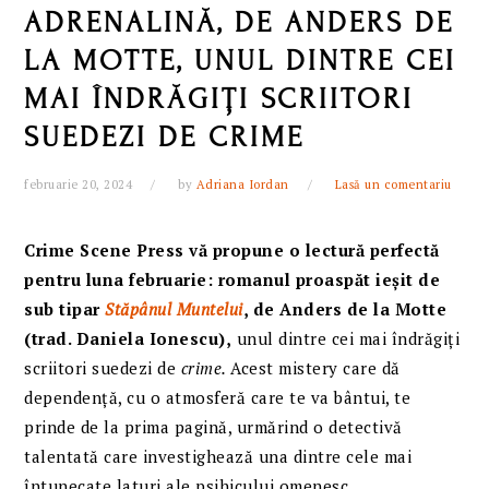
ADRENALINĂ, DE ANDERS DE
LA MOTTE, UNUL DINTRE CEI
MAI ÎNDRĂGIȚI SCRIITORI
SUEDEZI DE CRIME
februarie 20, 2024
by
Adriana Iordan
Lasă un comentariu
Crime Scene Press vă propune o lectură perfectă
pentru luna februarie: romanul proaspăt ieșit de
sub tipar
Stăpânul Muntelui
, de
Anders de la Motte
(trad. Daniela Ionescu),
unul dintre cei mai îndrăgiți
scriitori suedezi de
crime.
Acest mistery care dă
dependență, cu o atmosferă care te va bântui, te
prinde de la prima pagină, urmărind o detectivă
talentată care investighează una dintre cele mai
întunecate laturi ale psihicului omenesc.