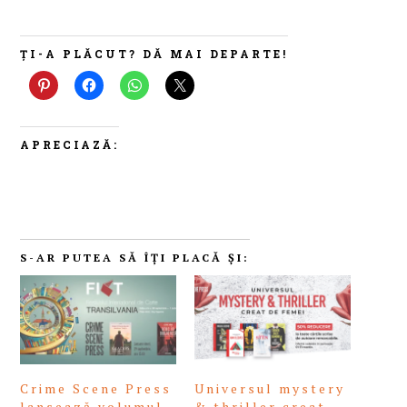
ȚI-A PLĂCUT? DĂ MAI DEPARTE!
APRECIAZĂ:
S-AR PUTEA SĂ ÎȚI PLACĂ ȘI:
Crime Scene Press
Universul mystery
lansează volumul
& thriller creat