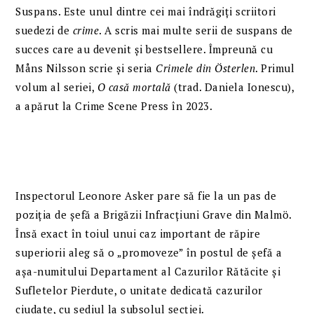
Suspans. Este unul dintre cei mai îndrăgiți scriitori
suedezi de
crime
. A scris mai multe serii de suspans de
succes care au devenit și bestsellere. Împreună cu
Måns Nilsson scrie și seria
Crimele din
Österlen
. Primul
volum al seriei,
O casă mortală
(trad. Daniela Ionescu),
a apărut la Crime Scene Press în 2023.
Inspectorul Leonore Asker pare să fie la un pas de
poziția de șefă a Brigăzii Infracțiuni Grave din Malmö.
Însă exact în toiul unui caz important de răpire
superiorii aleg să o „promoveze” în postul de șefă a
așa-numitului Departament al Cazurilor Rătăcite și
Sufletelor Pierdute, o unitate dedicată cazurilor
ciudate, cu sediul la subsolul secției.