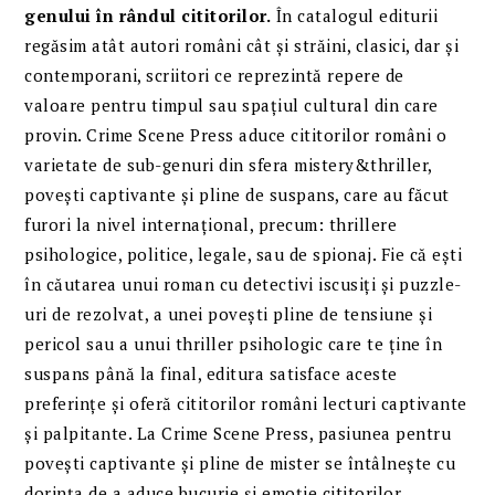
genului în rândul cititorilor.
În catalogul editurii
regăsim atât autori români cât și străini, clasici, dar și
contemporani, scriitori ce reprezintă repere de
valoare pentru timpul sau spațiul cultural din care
provin. Crime Scene Press aduce cititorilor români o
varietate de sub-genuri din sfera mistery&thriller,
povești captivante și pline de suspans, care au făcut
furori la nivel internațional, precum: thrillere
psihologice, politice, legale, sau de spionaj. Fie că ești
în căutarea unui roman cu detectivi iscusiți și puzzle-
uri de rezolvat, a unei povești pline de tensiune și
pericol sau a unui thriller psihologic care te ține în
suspans până la final, editura satisface aceste
preferințe și oferă cititorilor români lecturi captivante
și palpitante. La Crime Scene Press, pasiunea pentru
povești captivante și pline de mister se întâlnește cu
dorința de a aduce bucurie și emoție cititorilor.