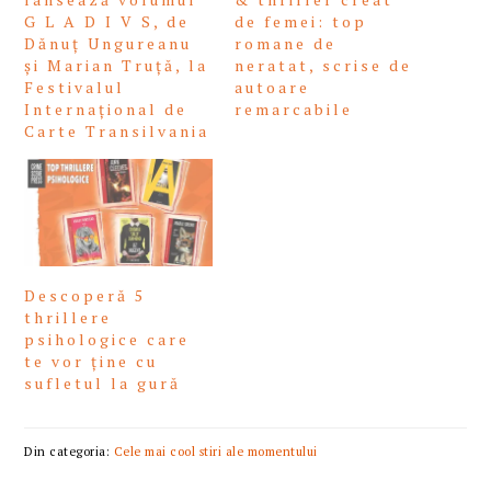
G L A D I V S, de
de femei: top
Dănuț Ungureanu
romane de
și Marian Truță, la
neratat, scrise de
Festivalul
autoare
Internațional de
remarcabile
Carte Transilvania
Descoperă 5
thrillere
psihologice care
te vor ține cu
sufletul la gură
Din categoria:
Cele mai cool stiri ale momentului