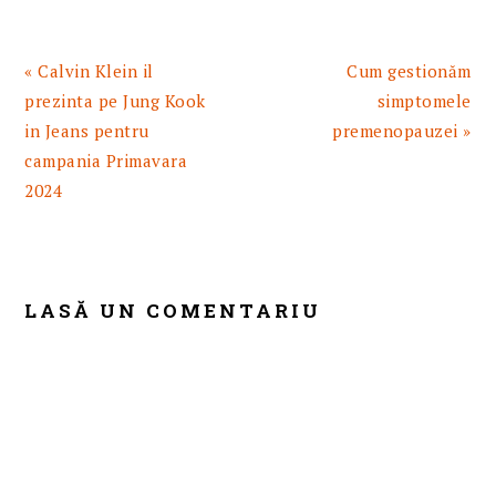
Articol
Articolul
« Calvin Klein il
Cum gestionăm
anterior:
urmator:
prezinta pe Jung Kook
simptomele
in Jeans pentru
premenopauzei »
campania Primavara
2024
READER
INTERACTIONS
LASĂ UN COMENTARIU