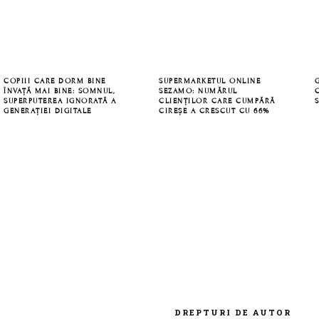
FOOTER
COPIII CARE DORM BINE
SUPERMARKETUL ONLINE
ÎNVAȚĂ MAI BINE: SOMNUL,
SEZAMO: NUMĂRUL
SUPERPUTEREA IGNORATĂ A
CLIENȚILOR CARE CUMPĂRĂ
GENERAȚIEI DIGITALE
CIREȘE A CRESCUT CU 66%
DREPTURI DE AUTOR