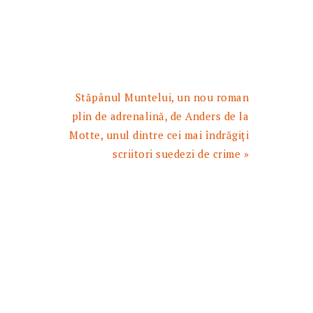
Articolul
Stăpânul Muntelui, un nou roman
urmator:
plin de adrenalină, de Anders de la
Motte, unul dintre cei mai îndrăgiți
scriitori suedezi de crime »