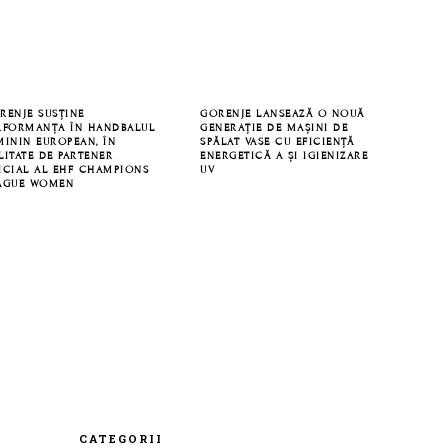
RENJE SUSȚINE
GORENJE LANSEAZĂ O NOUĂ
RFORMANȚA ÎN HANDBALUL
GENERAȚIE DE MAȘINI DE
MININ EUROPEAN, ÎN
SPĂLAT VASE CU EFICIENȚĂ
LITATE DE PARTENER
ENERGETICĂ A ȘI IGIENIZARE
ICIAL AL EHF CHAMPIONS
UV
AGUE WOMEN
CATEGORII