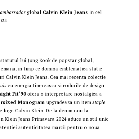
 ambassador
global
Calvin Klein Jeans
in cel
024.
 statutul lui Jung Kook de popstar global,
 emana, in timp ce domina emblematica statie
uri Calvin Klein Jeans. Cea mai recenta colectie
ials
cu energia tinereasca si codurile de design
aight Fit
‘
90
ofera o interpretare nostalgica a
ersized Monogram
upgradeaza un item
staple
 logo Calvin Klein. De la denim nou la
n Klein Jeans Primavara 2024 aduce un stil unic
atentiei autenticitatea marcii pentru o noua