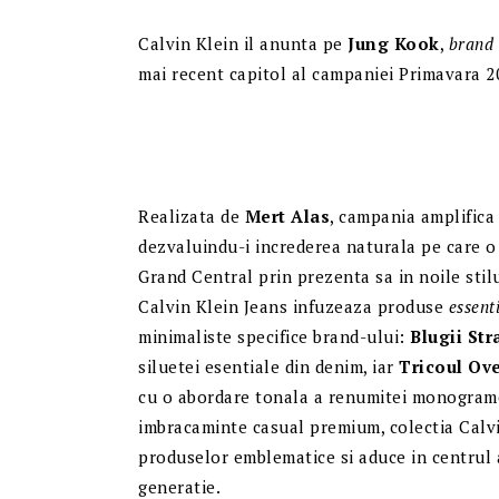
Calvin Klein il anunta pe
Jung Kook
,
brand
mai recent capitol al campaniei Primavara 2
Realizata de
Mert Alas
, campania amplifica
dezvaluindu-i increderea naturala pe care o
Grand Central prin prezenta sa in noile stil
Calvin Klein Jeans infuzeaza produse
essent
minimaliste specifice brand-ului:
Blugii Str
siluetei esentiale din denim, iar
Tricoul Ov
cu o abordare tonala a renumitei monograme
imbracaminte casual premium, colectia Calvi
produselor emblematice si aduce in centrul 
generatie.