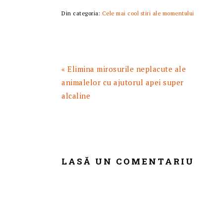
Din categoria:
Cele mai cool stiri ale momentului
Articol
« Elimina mirosurile neplacute ale
anterior:
animalelor cu ajutorul apei super
alcaline
READER
INTERACTIONS
LASĂ UN COMENTARIU