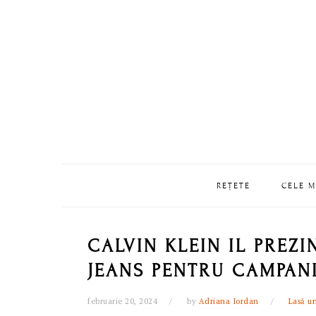
Skip
Skip
Skip
Skip
to
to
to
to
primary
main
primary
footer
navigation
content
sidebar
REȚETE
CELE M
CALVIN KLEIN IL PREZI
JEANS PENTRU CAMPANI
februarie 20, 2024
by
Adriana Iordan
Lasă u