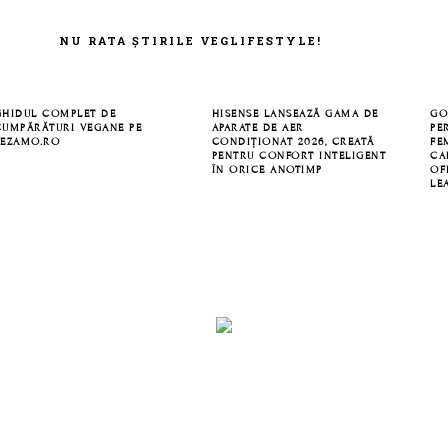
NU RATA ȘTIRILE VEGLIFESTYLE!
GHIDUL COMPLET DE
HISENSE LANSEAZĂ GAMA DE
GO
CUMPĂRĂTURI VEGANE PE
APARATE DE AER
PE
SEZAMO.RO
CONDIȚIONAT 2026, CREATĂ
FE
PENTRU CONFORT INTELIGENT
CA
ÎN ORICE ANOTIMP
OF
LE