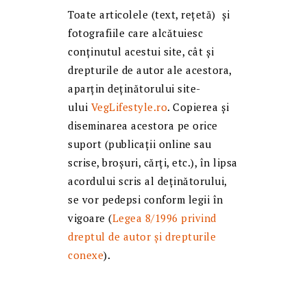
Toate articolele (text, reţetă) și
fotografiile care alcătuiesc
conținutul acestui site, cât și
drepturile de autor ale acestora,
aparțin deținătorului site-
ului
VegLifestyle.ro
. Copierea și
diseminarea acestora pe orice
suport (publicații online sau
scrise, broșuri, cărți, etc.), în lipsa
acordului scris al deținătorului,
se vor pedepsi conform legii în
vigoare (
Legea 8/1996 privind
dreptul de autor și drepturile
conexe
).