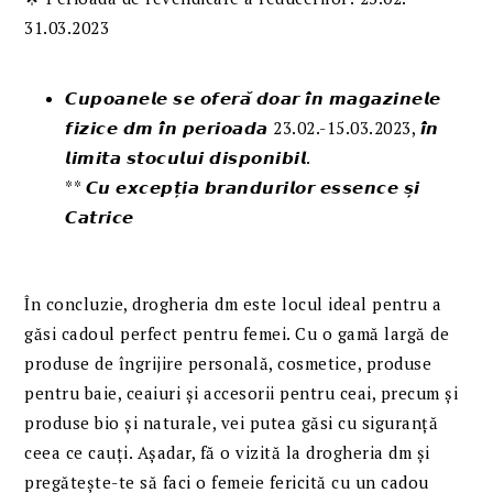
31.03.2023
𝘾𝙪𝙥𝙤𝙖𝙣𝙚𝙡𝙚 𝙨𝙚 𝙤𝙛𝙚𝙧𝙖̆ 𝙙𝙤𝙖𝙧 𝙞̂𝙣 𝙢𝙖𝙜𝙖𝙯𝙞𝙣𝙚𝙡𝙚
𝙛𝙞𝙯𝙞𝙘𝙚 𝙙𝙢 𝙞̂𝙣 𝙥𝙚𝙧𝙞𝙤𝙖𝙙𝙖 23.02.-15.03.2023, 𝙞̂𝙣
𝙡𝙞𝙢𝙞𝙩𝙖 𝙨𝙩𝙤𝙘𝙪𝙡𝙪𝙞 𝙙𝙞𝙨𝙥𝙤𝙣𝙞𝙗𝙞𝙡.
** 𝘾𝙪 𝙚𝙭𝙘𝙚𝙥𝙩̦𝙞𝙖 𝙗𝙧𝙖𝙣𝙙𝙪𝙧𝙞𝙡𝙤𝙧 𝙚𝙨𝙨𝙚𝙣𝙘𝙚 𝙨̦𝙞
𝘾𝙖𝙩𝙧𝙞𝙘𝙚
În concluzie, drogheria dm este locul ideal pentru a
găsi cadoul perfect pentru femei. Cu o gamă largă de
produse de îngrijire personală, cosmetice, produse
pentru baie, ceaiuri și accesorii pentru ceai, precum și
produse bio și naturale, vei putea găsi cu siguranță
ceea ce cauți. Așadar, fă o vizită la drogheria dm și
pregătește-te să faci o femeie fericită cu un cadou