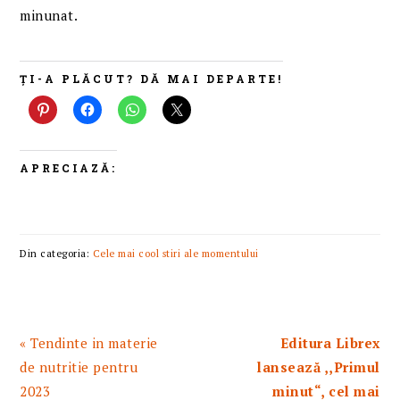
minunat.
ȚI-A PLĂCUT? DĂ MAI DEPARTE!
APRECIAZĂ:
Din categoria:
Cele mai cool stiri ale momentului
Articol
Articolul
« Tendinte in materie
Editura Librex
anterior:
urmator:
de nutritie pentru
lansează ,,Primul
2023
minut“, cel mai