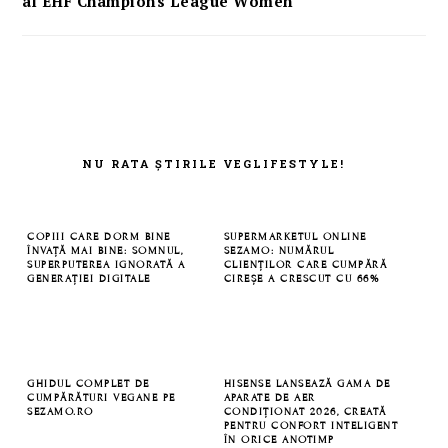
al EHF Champions League Women
FOOTER
NU RATA ȘTIRILE VEGLIFESTYLE!
COPIII CARE DORM BINE
SUPERMARKETUL ONLINE
ÎNVAȚĂ MAI BINE: SOMNUL,
SEZAMO: NUMĂRUL
SUPERPUTEREA IGNORATĂ A
CLIENȚILOR CARE CUMPĂRĂ
GENERAȚIEI DIGITALE
CIREȘE A CRESCUT CU 66%
GHIDUL COMPLET DE
HISENSE LANSEAZĂ GAMA DE
CUMPĂRĂTURI VEGANE PE
APARATE DE AER
SEZAMO.RO
CONDIȚIONAT 2026, CREATĂ
PENTRU CONFORT INTELIGENT
ÎN ORICE ANOTIMP