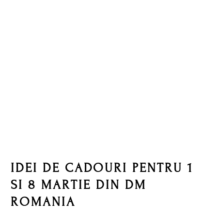
Skip
Skip
Skip
Skip
to
to
to
to
primary
main
primary
footer
navigation
content
sidebar
IDEI DE CADOURI PENTRU 1
SI 8 MARTIE DIN DM
ROMANIA