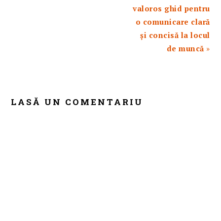
valoros ghid pentru
o comunicare clară
și concisă la locul
de muncă
»
READER
INTERACTIONS
LASĂ UN COMENTARIU