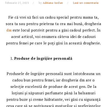
februarie 27, 2023
by
Adriana Iordan
Lasă un comentariu
Fie că vrei să faci un cadou special pentru mama ta,
sora ta sau pentru prietena ta cea mai bună, drogheria
dm
este locul potrivit pentru a găsi cadoul perfect. În
acest articol, voi enumera câteva idei de cadouri
pentru femei pe care le poți găsi în această drogherie.
Produse de îngrijire personală
Produsele de îngrijire personală sunt întotdeauna un
cadou bun pentru femei, iar drogheria dm are o
selecție excelentă de produse de acest gen. De la
loțiuni și săpunuri parfumate până la balsamuri
pentru buze și creme hidratante, vei găsi cu siguranță
ceva care să se potrivească gusturilor și preferințelor