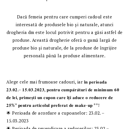
Dacă femeia pentru care cumperi cadoul este
interesată de produsele bio și naturale, atunci
drogheria dm este locul potrivit pentru a găsi astfel de
produse. Această drogherie oferă o gamă largă de
produse bio și naturale, de la produse de îngrijire
personală până la produse alimentare.
Alege cele mai frumoase cadouri, iar 𝐢̂𝐧 𝐩𝐞𝐫𝐢𝐨𝐚𝐝𝐚
𝟐𝟑.𝟎𝟐.– 𝟏𝟓.𝟎𝟑.𝟐𝟎𝟐𝟑, 𝐩𝐞𝐧𝐭𝐫𝐮 𝐜𝐮𝐦𝐩𝐚̆𝐫𝐚̆𝐭𝐮𝐫𝐢 𝐝𝐞 𝐦𝐢𝐧𝐢𝐦𝐮𝐦 𝟔𝟎
𝐝𝐞 𝐥𝐞𝐢, 𝐩𝐫𝐢𝐦𝐞𝐬̦𝐭𝐢 𝐮𝐧 𝐜𝐮𝐩𝐨𝐧 𝐜𝐚𝐫𝐞 𝐢̂𝐭̦𝐢 𝐚𝐝𝐮𝐜𝐞 𝐨 𝐫𝐞𝐝𝐮𝐜𝐞𝐫𝐞 𝐝𝐞
𝟐𝟓%* 𝐩𝐞𝐧𝐭𝐫𝐮 𝐚𝐫𝐭𝐢𝐜𝐨𝐥𝐮𝐥 𝐩𝐫𝐞𝐟𝐞𝐫𝐚𝐭 𝐝𝐞 𝐦𝐚𝐤𝐞-𝐮𝐩 **!
🌟 Perioada de acordare a cupoanelor: 23.02. –
15.03.2023
🌟 Perioada de revendicare a reducerilor: 23.02.–