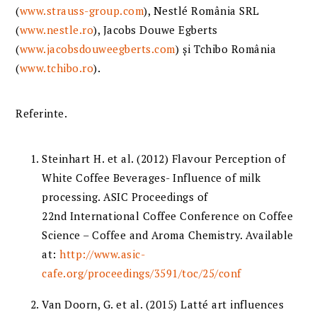
(
www.strauss-group.com
), Nestlé România SRL
(
www.nestle.ro
), Jacobs Douwe Egberts
(
www.jacobsdouweegberts.com
) și Tchibo România
(
www.tchibo.ro
).
Referinte.
Steinhart H. et al. (2012) Flavour Perception of
White Coffee Beverages- Influence of milk
processing. ASIC Proceedings of
22nd International Coffee Conference on Coffee
Science – Coffee and Aroma Chemistry. Available
at:
http://www.asic-
cafe.org/proceedings/3591/toc/25/conf
Van Doorn, G. et al. (2015) Latté art influences