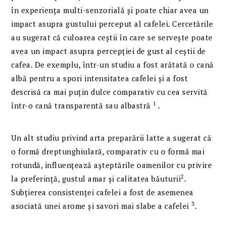
în experiența multi-senzorială și poate chiar avea un
impact asupra gustului perceput al cafelei. Cercetările
au sugerat că culoarea ceștii în care se servește poate
avea un impact asupra percepției de gust al ceștii de
cafea. De exemplu, într-un studiu a fost arătată o cană
albă pentru a spori intensitatea cafelei și a fost
descrisă ca mai puțin dulce comparativ cu cea servită
1
într-o cană transparentă sau albastră
.
Un alt studiu privind arta preparării latte a sugerat că
o formă dreptunghiulară, comparativ cu o formă mai
rotundă, influențează așteptările oamenilor cu privire
2
la preferință, gustul amar și calitatea băuturii
.
Subțierea consistenței cafelei a fost de asemenea
3
asociată unei arome și savori mai slabe a cafelei
.