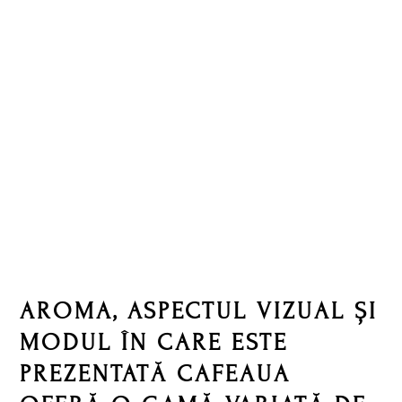
Skip
Skip
Skip
Skip
to
to
to
to
primary
main
primary
footer
navigation
content
sidebar
AROMA, ASPECTUL VIZUAL ȘI
MODUL ÎN CARE ESTE
PREZENTATĂ CAFEAUA