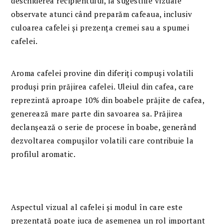
deschiderea recipientului, la sugestiile vizuale
observate atunci când preparăm cafeaua, inclusiv
culoarea cafelei și prezența cremei sau a spumei
cafelei.
Aroma cafelei provine din diferiți compuși volatili
produși prin prăjirea cafelei. Uleiul din cafea, care
reprezintă aproape 10% din boabele prăjite de cafea,
generează mare parte din savoarea sa. Prăjirea
declanșează o serie de procese în boabe, generând
dezvoltarea compușilor volatili care contribuie la
profilul aromatic.
Aspectul vizual al cafelei și modul în care este
prezentată poate juca de asemenea un rol important