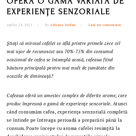
OFERĂ O GAMĂ VARIATĂ DE
EXPERIENȚE SENZORIALE
aprilie 24, 2021
by
Adriana Iordan
Lasă un comentariu
Știați că mirosul cafelei se află printre primele zece cel
mai ușor de recunoscut sau 70%-75% din consumul
ocazional de cafea se întamplă acasă, cafeaua fiind
băutura principală pentru mai mult de jumătate din
ocaziile de dimineață?
Cafeaua oferă un amestec complex de diferite arome, care
produc împreună o gamă de experiențe senzoriale.
Atunci
când consumăm cafea,
e
xperiența senzorială completă
se întinde pe întreaga perioadă a preparării până la
consum. Poate începe cu aroma cafelei resimțită la