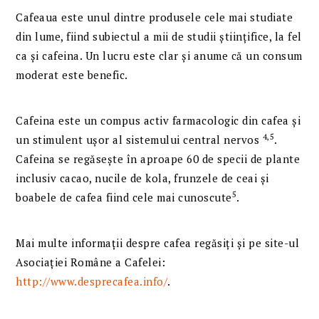
Cafeaua este unul dintre produsele cele mai studiate
din lume, fiind subiectul a mii de studii științifice, la fel
ca și cafeina. Un lucru este clar și anume că un consum
moderat este benefic.
Cafeina este un compus activ farmacologic din cafea și
4,5
un stimulent ușor al sistemului central nervos
.
Cafeina se regăsește în aproape 60 de specii de plante
inclusiv cacao, nucile de kola, frunzele de ceai și
5
boabele de cafea fiind cele mai cunoscute
.
Mai multe informații despre cafea regăsiți și pe site-ul
Asociației Române a Cafelei:
http://www.desprecafea.info/
.