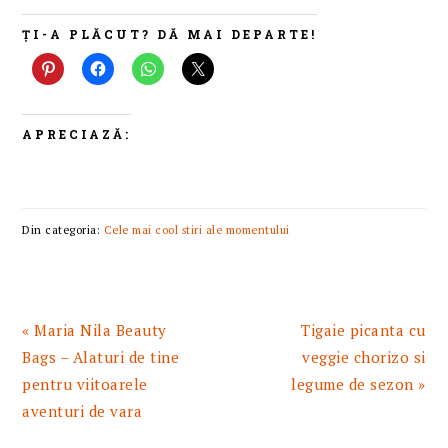
ȚI-A PLĂCUT? DĂ MAI DEPARTE!
APRECIAZĂ:
Din categoria:
Cele mai cool stiri ale momentului
Articol
Articolul
« Maria Nila Beauty
Tigaie picanta cu
anterior:
urmator:
Bags – Alaturi de tine
veggie chorizo si
pentru viitoarele
legume de sezon »
aventuri de vara