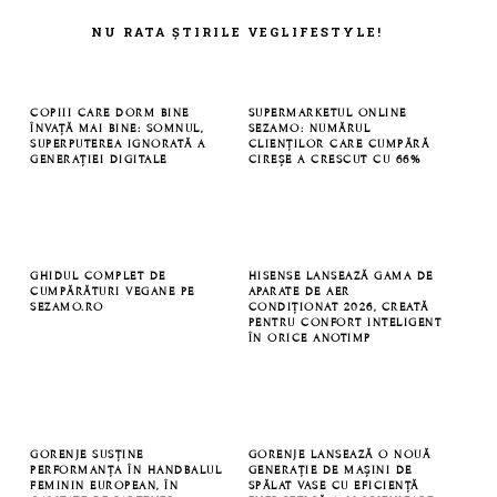
FOOTER
NU RATA ȘTIRILE VEGLIFESTYLE!
COPIII CARE DORM BINE
SUPERMARKETUL ONLINE
ÎNVAȚĂ MAI BINE: SOMNUL,
SEZAMO: NUMĂRUL
SUPERPUTEREA IGNORATĂ A
CLIENȚILOR CARE CUMPĂRĂ
GENERAȚIEI DIGITALE
CIREȘE A CRESCUT CU 66%
GHIDUL COMPLET DE
HISENSE LANSEAZĂ GAMA DE
CUMPĂRĂTURI VEGANE PE
APARATE DE AER
SEZAMO.RO
CONDIȚIONAT 2026, CREATĂ
PENTRU CONFORT INTELIGENT
ÎN ORICE ANOTIMP
GORENJE SUSȚINE
GORENJE LANSEAZĂ O NOUĂ
PERFORMANȚA ÎN HANDBALUL
GENERAȚIE DE MAȘINI DE
FEMININ EUROPEAN, ÎN
SPĂLAT VASE CU EFICIENȚĂ