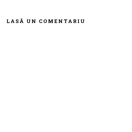
READER
INTERACTIONS
LASĂ UN COMENTARIU