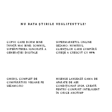
FOOTER
NU RATA ȘTIRILE VEGLIFESTYLE!
COPIII CARE DORM BINE
SUPERMARKETUL ONLINE
ÎNVAȚĂ MAI BINE: SOMNUL,
SEZAMO: NUMĂRUL
SUPERPUTEREA IGNORATĂ A
CLIENȚILOR CARE CUMPĂRĂ
GENERAȚIEI DIGITALE
CIREȘE A CRESCUT CU 66%
GHIDUL COMPLET DE
HISENSE LANSEAZĂ GAMA DE
CUMPĂRĂTURI VEGANE PE
APARATE DE AER
SEZAMO.RO
CONDIȚIONAT 2026, CREATĂ
PENTRU CONFORT INTELIGENT
ÎN ORICE ANOTIMP