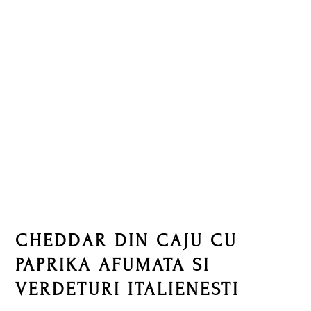
Skip
Skip
Skip
Skip
to
to
to
to
primary
main
primary
footer
navigation
content
sidebar
CHEDDAR DIN CAJU CU
PAPRIKA AFUMATA SI
VERDETURI ITALIENESTI