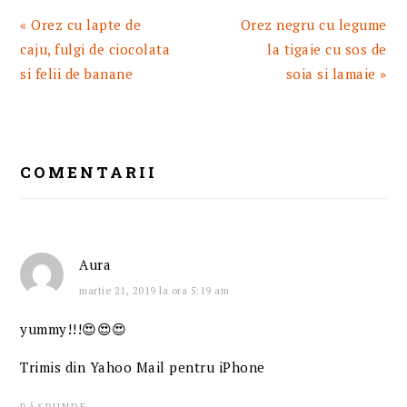
Articol
Articolul
« Orez cu lapte de
Orez negru cu legume
anterior:
urmator:
caju, fulgi de ciocolata
la tigaie cu sos de
si felii de banane
soia si lamaie »
READER
INTERACTIONS
COMENTARII
Aura
martie 21, 2019 la ora 5:19 am
yummy!!!😍😍😍
Trimis din Yahoo Mail pentru iPhone