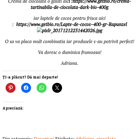
Crema de ciocolata o gasiti aic
i :https://www.getbio.ro/crema-
tartinabila-de-ciocolata-dark-bio-400g
iar laptele de cocos pentru frisca aici
:
https://www.getbio.ro/Lapte-de-cocos–400-gr-Rapunzel
O sa va placa mult combinatia iar produsele s-au potrivit perfect!
Va doresc o duminica frumoasa!
Adriana.
Ți-a plăcut? Dă mai departe!
Apreciază:
Din categoria:
Deserturi
Etichete:
#delicios
,
ciocolata
,