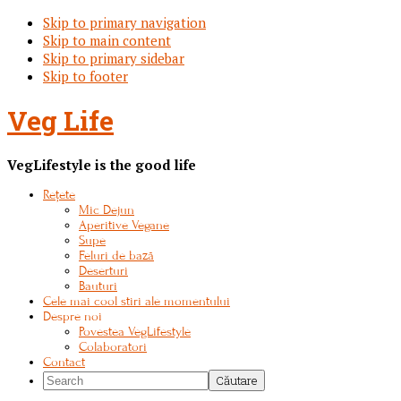
Skip to primary navigation
Skip to main content
Skip to primary sidebar
Skip to footer
Veg Life
VegLifestyle is the good life
Rețete
Mic Dejun
Aperitive Vegane
Supe
Feluri de bază
Deserturi
Bauturi
Cele mai cool stiri ale momentului
Despre noi
Povestea VegLifestyle
Colaboratori
Contact
Search