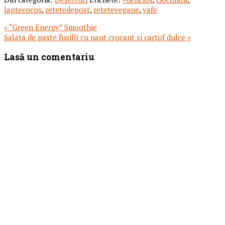
laptecocos
,
retetedepost
,
retetevegane
,
vafe
Articol
« “Green Energy” Smoothie
anterior:
Articolul
Salata de paste fusilli cu naut crocant si cartof dulce »
urmator:
Reader
Lasă un comentariu
Interactions