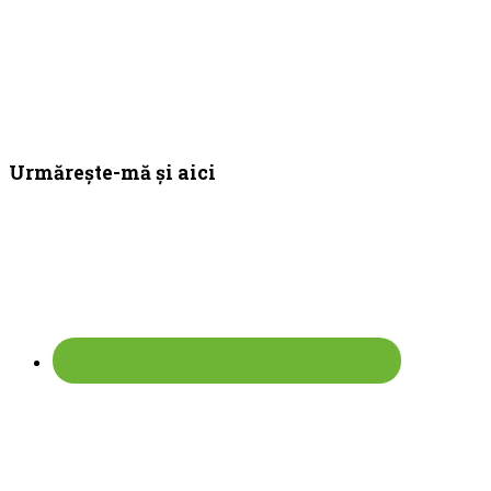
Bara
Urmărește-mă și aici
principală