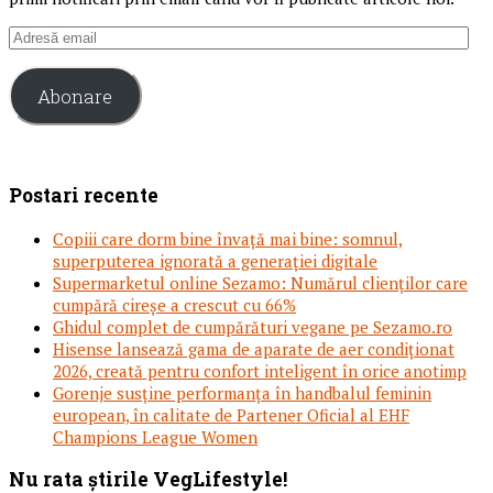
Adresă
email
Abonare
Postari recente
Copiii care dorm bine învață mai bine: somnul,
superputerea ignorată a generației digitale
Supermarketul online Sezamo: Numărul clienților care
cumpără cireșe a crescut cu 66%
Ghidul complet de cumpărături vegane pe Sezamo.ro
Hisense lansează gama de aparate de aer condiționat
2026, creată pentru confort inteligent în orice anotimp
Gorenje susține performanța în handbalul feminin
european, în calitate de Partener Oficial al EHF
Champions League Women
Footer
Nu rata știrile VegLifestyle!