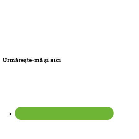
Bara
Urmărește-mă și aici
principală