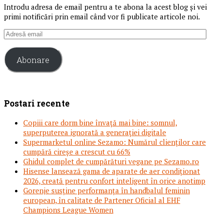
Introdu adresa de email pentru a te abona la acest blog și vei
primi notificări prin email când vor fi publicate articole noi.
Adresă
email
Abonare
Postari recente
Copiii care dorm bine învață mai bine: somnul,
superputerea ignorată a generației digitale
Supermarketul online Sezamo: Numărul clienților care
cumpără cireșe a crescut cu 66%
Ghidul complet de cumpărături vegane pe Sezamo.ro
Hisense lansează gama de aparate de aer condiționat
2026, creată pentru confort inteligent în orice anotimp
Gorenje susține performanța în handbalul feminin
european, în calitate de Partener Oficial al EHF
Champions League Women