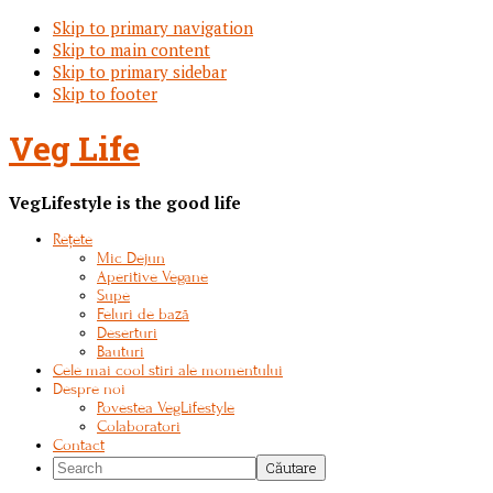
Skip to primary navigation
Skip to main content
Skip to primary sidebar
Skip to footer
Veg Life
VegLifestyle is the good life
Rețete
Mic Dejun
Aperitive Vegane
Supe
Feluri de bază
Deserturi
Bauturi
Cele mai cool stiri ale momentului
Despre noi
Povestea VegLifestyle
Colaboratori
Contact
Search