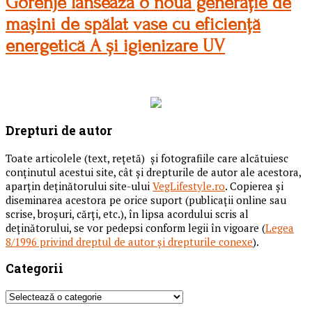
Gorenje lansează o nouă generație de
mașini de spălat vase cu eficiență
energetică A și igienizare UV
Drepturi de autor
Toate articolele (text, reţetă) și fotografiile care alcătuiesc
conținutul acestui site, cât și drepturile de autor ale acestora,
aparțin deținătorului site-ului
VegLifestyle.ro
. Copierea și
diseminarea acestora pe orice suport (publicații online sau
scrise, broșuri, cărți, etc.), în lipsa acordului scris al
deținătorului, se vor pedepsi conform legii în vigoare (
Legea
8/1996 privind dreptul de autor și drepturile conexe
).
Categorii
Categorii