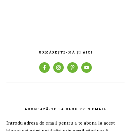
BARA
PRINCIPALĂ
URMĂREȘTE-MĂ ȘI AICI
ABONEAZĂ-TE LA BLOG PRIN EMAIL
Introdu adresa de email pentru a te abona la acest
blog și vei primi notificări prin email când vor fi