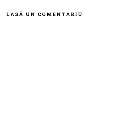
READER
INTERACTIONS
LASĂ UN COMENTARIU