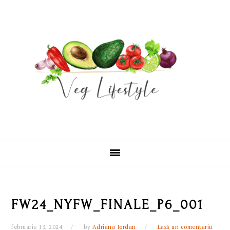
Skip
Skip
Skip
Skip
to
to
to
to
primary
main
primary
footer
navigation
content
sidebar
FW24_NYFW_FINALE_P6_001
februarie 13, 2024
by
Adriana Iordan
Lasă un comentariu