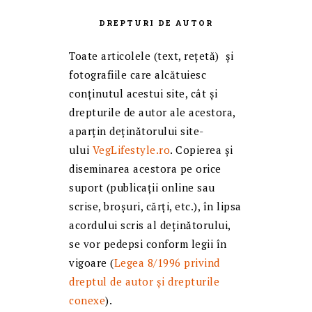
DREPTURI DE AUTOR
Toate articolele (text, reţetă) și
fotografiile care alcătuiesc
conținutul acestui site, cât și
drepturile de autor ale acestora,
aparțin deținătorului site-
ului
VegLifestyle.ro
. Copierea și
diseminarea acestora pe orice
suport (publicații online sau
scrise, broșuri, cărți, etc.), în lipsa
acordului scris al deținătorului,
se vor pedepsi conform legii în
vigoare (
Legea 8/1996 privind
dreptul de autor și drepturile
conexe
).