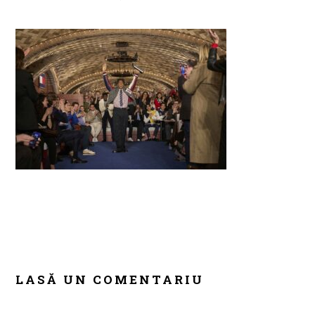
READER
INTERACTIONS
LASĂ UN COMENTARIU