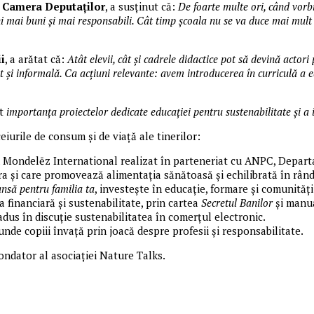
n Camera Deputaților
, a susținut că:
De foarte multe ori, când vor
ni mai buni și mai responsabili.
Cât
timp școala nu se va duce mai mult c
i
, a arătat că:
Atât elevii, cât și cadrele didactice pot să devină actori
t și informală. Ca acțiuni relevante: avem introducerea în curriculă a 
at
importanța proiectelor dedicate educației pentru sustenabilitate și a im
urile de consum și de viață ale tinerilor:
Mondelēz International realizat în parteneriat cu ANPC, Departa
ra și care promovează alimentația sănătoasă și echilibrată în rându
nsă pentru familia ta
, investește în educație, formare și comunități
financiară și sustenabilitate, prin cartea
Secretul Banilor
și manua
adus în discuție sustenabilitatea în comerțul electronic.
de copiii învață prin joacă despre profesii și responsabilitate.
ondator al asociației Nature Talks.