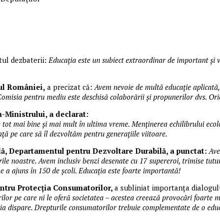
utul dezbaterii:
Educația este un subiect extraordinar de important și 
ul României,
a precizat că:
Avem nevoie de multă educație aplicată,
 Comisia pentru mediu este deschisă colaborării și propunerilor dvs. Or
-Ministrului, a declarat:
ze tot mai bine și mai mult în ultima vreme. Menținerea echilibrului ecol
ață pe care să îl dezvoltăm pentru generațiile viitoare.
lă, Departamentul pentru Dezvoltare Durabilă, a punctat:
Ave
rile noastre. Avem inclusiv benzi desenate cu 17 supereroi, trimise tut
me
a ajuns în 150 de școli. Educația este foarte importantă!
entru Protecția Consumatorilor,
a subliniat importanța dialogulu
ilor pe care ni le oferă societatea – acestea creează provocări foarte ma
enția dispare. Drepturile consumatorilor trebuie complementate de o edu