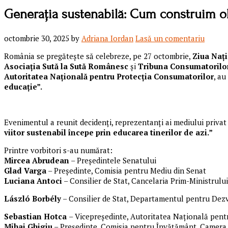
Generația sustenabilă: Cum construim ob
octombrie 30, 2025
by
Adriana Iordan
Lasă un comentariu
România se pregătește să celebreze, pe 27 octombrie,
Ziua Nați
Asociația Sută la Sută Românesc
și
Tribuna Consumatorilo
Autoritatea Națională pentru Protecția Consumatorilor
, au
educație”.
Evenimentul a reunit decidenți, reprezentanți ai mediului privat ș
viitor sustenabil începe prin educarea tinerilor de azi.”
Printre vorbitori s-au numărat:
Mircea Abrudean
– Președintele Senatului
Glad Varga
– Președinte, Comisia pentru Mediu din Senat
Luciana Antoci
– Consilier de Stat, Cancelaria Prim-Ministrului
László Borbély
– Consilier de Stat, Departamentul pentru Dez
Sebastian Hotca
– Vicepreședinte, Autoritatea Națională pent
Mihai Ghigiu
– Președinte, Comisia pentru Învățământ, Camera