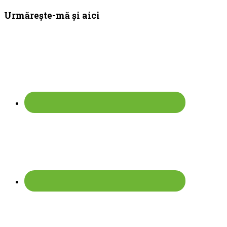
Bara
Urmărește-mă și aici
principală