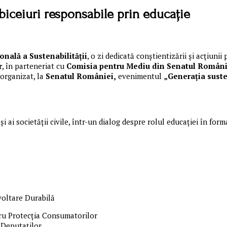
iceiuri responsabile prin educație
onală a Sustenabilității
, o zi dedicată conștientizării și acțiuni
r
, în parteneriat cu
Comisia pentru Mediu din Senatul Români
 organizat, la
Senatul României,
evenimentul
„Generația suste
i ai societății civile, într-un dialog despre rolul educației în fo
voltare Durabilă
ru Protecția Consumatorilor
 Deputaților