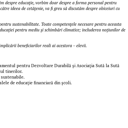
bim despre educație, vorbim doar despre a forma personal pentru
ătre ideea de cetățenie, va fi greu să discutăm despre obiceiuri cu
 pentru sustenabilitate.
Toate competențele necesare pentru aceasta
educației pentru mediu și schimbări climatice; includerea noțiunilor de
plicării beneficiarilor reali ai acestora – elevii.
mentul pentru Dezvoltare Durabilă și Asociația Sută la Sută
l tinerilor.
 sustenabile.
lele de educație financiară din școli.