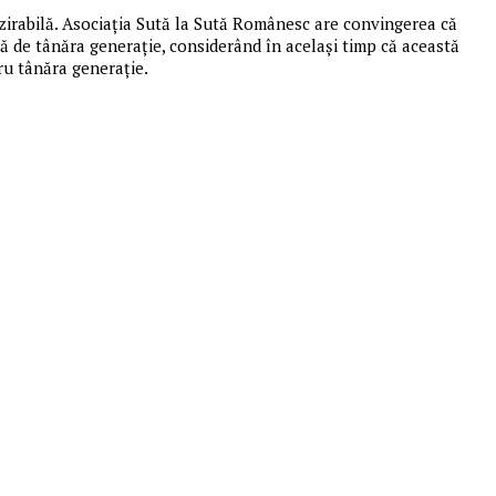
ezirabilă. Asociaţia Sută la Sută Românesc are convingerea că
aţă de tânăra generaţie, considerând în acelaşi timp că această
ru tânăra generaţie.