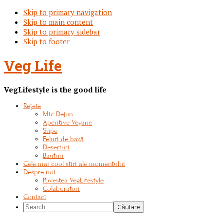
Skip to primary navigation
Skip to main content
Skip to primary sidebar
Skip to footer
Veg Life
VegLifestyle is the good life
Rețete
Mic Dejun
Aperitive Vegane
Supe
Feluri de bază
Deserturi
Bauturi
Cele mai cool stiri ale momentului
Despre noi
Povestea VegLifestyle
Colaboratori
Contact
Search