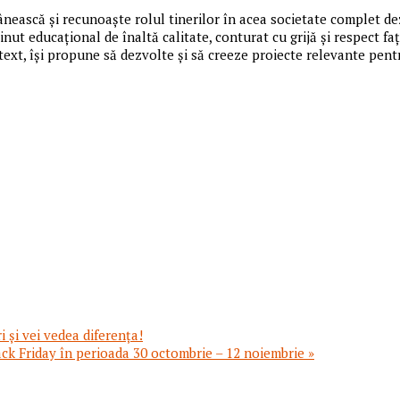
mânească şi recunoaşte rolul tinerilor în acea societate complet d
inut educaţional de înaltă calitate, conturat cu grijă şi respect f
ext, îşi propune să dezvolte şi să creeze proiecte relevante pent
 și vei vedea diferența!
ck Friday în perioada 30 octombrie – 12 noiembrie »