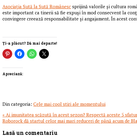
Asociaţia Sută la Sută Românesc
sprijină valorile şi cultura ro
este important ca tinerii să fie expuşi în mod consecvent la conţ
convingere creează responsabilitate şi angajament. În acest cont
Ți-a plăcut? Dă mai departe!
Apreciază:
Din categoria:
Cele mai cool stiri ale momentului
Articol
« Ai imunitatea scăzută în acest sezon? Respectă aceste 5 sfaturi
anterior:
Articolul
Roborock dă startul celor mai mari reduceri de până acum de Bla
urmator:
Reader
Lasă un comentariu