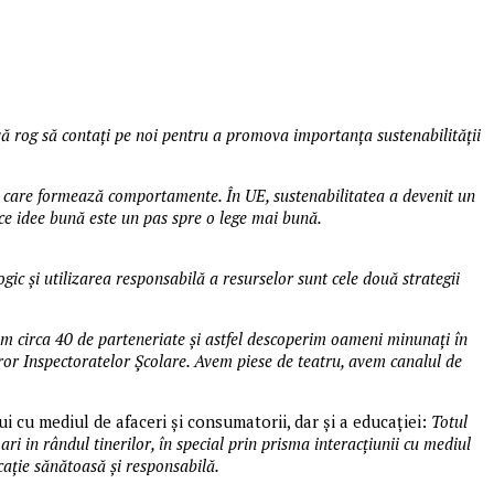
vă rog să contați pe noi pentru a promova importanța sustenabilității
 care formează comportamente. În UE, sustenabilitatea a devenit un
ice idee bună este un pas spre o lege mai bună.
ogic și utilizarea responsabilă a resurselor sunt cele două strategii
m circa 40 de parteneriate și astfel descoperim oameni minunați în
uror Inspectoratelor Școlare. Avem piese de teatru, avem canalul de
i cu mediul de afaceri și consumatorii, dar și a educației:
Totul
ri in rândul tinerilor, în special prin prisma interacțiunii cu mediul
cație sănătoasă și responsabilă.