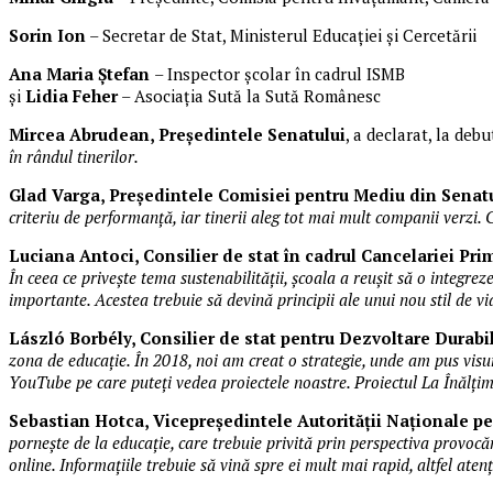
Sorin Ion
– Secretar de Stat, Ministerul Educației și Cercetării
Ana Maria Ștefan
– Inspector școlar în cadrul ISMB
și
Lidia Feher
– Asociația Sută la Sută Românesc
Mircea Abrudean, Președintele Senatului
, a declarat, la deb
în rândul tinerilor.
Glad Varga, Președintele Comisiei pentru Mediu
din Senat
criteriu de performanță, iar tinerii aleg tot mai mult companii verzi.
Luciana Antoci, Consilier de stat în cadrul Cancelariei Prim
În ceea ce privește tema sustenabilității, școala a reușit să o integre
importante. Acestea trebuie să devină principii ale unui nou stil de vi
László Borbély, Consilier de stat pentru Dezvoltare Durabi
zona de educație. În 2018, noi am creat o strategie, unde am pus visu
YouTube pe care puteți vedea proiectele noastre. Proiectul
La Înălți
Sebastian Hotca, Vicepreședintele Autorității Naționale p
pornește de la educație, care trebuie privită prin perspectiva provocăr
online. Informațiile trebuie să vină spre ei mult mai rapid, altfel at