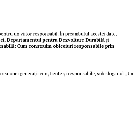
i pentru un viitor responsabil. În preambulul acestei date,
ei
,
Departamentul pentru Dezvoltare Durabilă
și
nabilă: Cum construim obiceiuri responsabile prin
rmarea unei generații conștiente și responsabile, sub sloganul
„Un