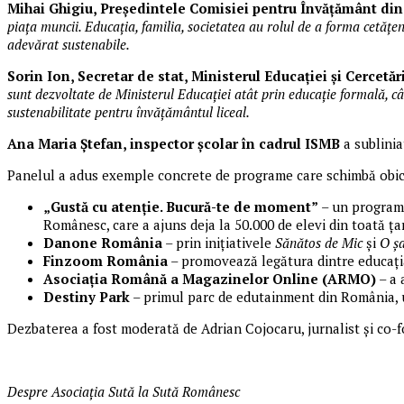
Mihai Ghigiu, Președintele Comisiei pentru Învățământ di
piața muncii.
Educația, familia, societatea au rolul de a forma cetățe
adevărat sustenabile.
Sorin Ion, Secretar de stat, Ministerul Educației și Cercetări
sunt dezvoltate de Ministerul Educației atât prin educație formală, câ
sustenabilitate pentru învățământul liceal.
Ana Maria Ștefan, inspector școlar în cadrul ISMB
a sublini
Panelul a adus exemple concrete de programe care schimbă obicei
„Gustă cu atenție. Bucură-te de moment”
– un program 
Românesc, care a ajuns deja la 50.000 de elevi din toată ța
Danone România
– prin inițiativele
Sănătos de Mic
și
O șa
Finzoom România
– promovează legătura dintre educația 
A
sociația
R
omână a
M
agazinelor
O
nline (ARMO)
– a 
Destiny Park
– primul parc de edutainment din România, un
Dezbaterea a fost moderată de Adrian Cojocaru, jurnalist și co-f
Despre Asociaţia Sută la Sută Românesc