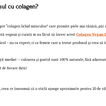
mul cu colagen?
e “colagen lichid miraculos” care promite piele mai tânără, păr m
iantă vegană și curată m-au făcut să încerc acest
Colagen Vegan L
icol – nu ca expert, ci ca femeie care a testat produsul și vrea să
it imediat — culoarea și gustul sunt 100 % naturale, fără adaosuri a
 de fiecare dată!
l, ceea ce înseamnă că o sticlă ajunge aproximativ pentru 20 de zi