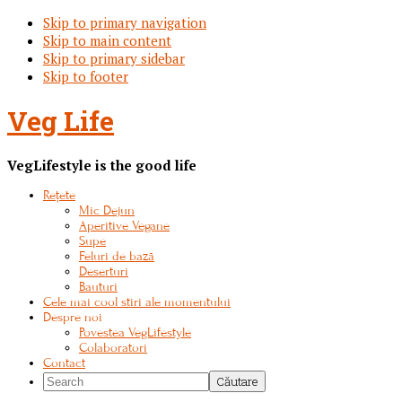
Skip to primary navigation
Skip to main content
Skip to primary sidebar
Skip to footer
Veg Life
VegLifestyle is the good life
Rețete
Mic Dejun
Aperitive Vegane
Supe
Feluri de bază
Deserturi
Bauturi
Cele mai cool stiri ale momentului
Despre noi
Povestea VegLifestyle
Colaboratori
Contact
Search