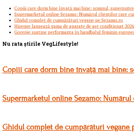
Copiii care dorm bine învață mai bine: somnul, superputere
Supermarketul online Sezamo: Numărul clienților care cu
Ghidul complet de cumpărături vegane pe Sezamo.ro
Hisense lansează gama de aparate de aer condiționat 2026,
Gorenje susține performanța în handbalul feminin europe
Footer
Nu rata știrile VegLifestyle!
Copiii care dorm bine învață mai bine: s
Supermarketul online Sezamo: Numărul c
Ghidul complet de cumpărături vegane 