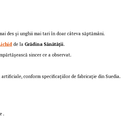
ai des și unghii mai tari în doar câteva săptămâni.
ichid
de la
Grădina Sănătății
.
 împărtășească sincer ce a observat.
rtificiale, conform specificațiilor de fabricație din Suedia.
le
.