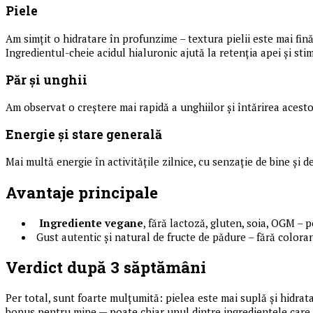
Piele
Am simțit o hidratare în profunzime – textura pielii este mai fină
Ingredientul-cheie acidul hialuronic ajută la retenția apei și st
Păr și unghii
Am observat o creștere mai rapidă a unghiilor și întărirea acesto
Energie și stare generală
Mai multă energie în activitățile zilnice, cu senzație de bine și d
Avantaje principale
Ingrediente vegane
, fără lactoză, gluten, soia, OGM – 
Gust autentic și natural de fructe de pădure – fără coloran
Verdict după 3 săptămâni
Per total, sunt foarte mulțumită: pielea este mai suplă și hidrata
bonus pentru mine — poate chiar unul dintre ingredientele care 