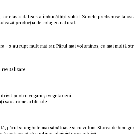
, iar elasticitatea s‑a îmbunătățit subtil. Zonele predispuse la usc
imulează producția de colagen natural.
ra – s-au rupt mult mai rar. Părul mai voluminos, cu mai multă str
e revitalizare.
potrivit pentru vegani și vegetarieni
ți sau arome artificiale
tă, părul și unghiile mai sănătoase și cu volum. Starea de bine gen
mă motivează să continui administrarea zilnică.