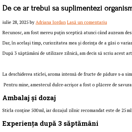
De ce ar trebui sa suplimentezi organis
iulie 28, 2025
by
Adriana Iordan
Lasă un comentariu
Recunosc, am fost mereu puțin sceptică atunci când auzeam despr
Dar, în același timp, curiozitatea mea și dorința de a găsi o var
După 3 săptămâni de utilizare zilnică, am decis să scriu acest art
La deschiderea sticlei, aroma intensă de fructe de pădure s‑a simț
Pentru mine, amestecul dulce‑acrișor a fost o plăcere de savurat
Ambalaj și dozaj
Sticla conține 500 ml, iar dozajul zilnic recomandat este de 25 m
Experiența după 3 săptămâni