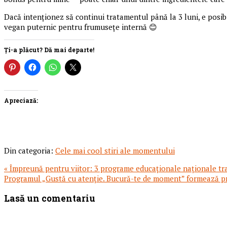
Dacă intenționez să continui tratamentul până la 3 luni, e posib
vegan puternic pentru frumusețe internă 😊
Ți-a plăcut? Dă mai departe!
Apreciază:
Din categoria:
Cele mai cool stiri ale momentului
Articol
« Împreună pentru viitor: 3 programe educaționale naționale t
anterior:
Articolul
Programul „Gustă cu atenție. Bucură-te de moment” formează pri
urmator:
Reader
Lasă un comentariu
Interactions