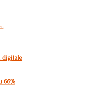
en
 digitale
cu 66%