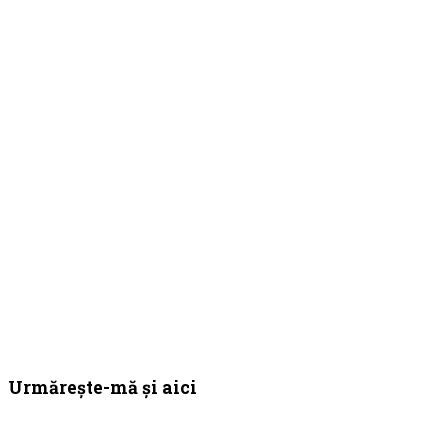
Bara
Urmărește-mă și aici
principală