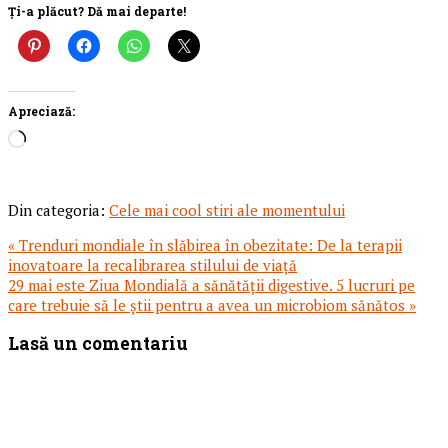
Ți-a plăcut? Dă mai departe!
Apreciază:
Încarc...
Din categoria:
Cele mai cool stiri ale momentului
Articol
« Trenduri mondiale în slăbirea în obezitate: De la terapii
anterior:
inovatoare la recalibrarea stilului de viață
Articolul
29 mai este Ziua Mondială a sănătății digestive. 5 lucruri pe
urmator:
care trebuie să le știi pentru a avea un microbiom sănătos »
Reader
Lasă un comentariu
Interactions