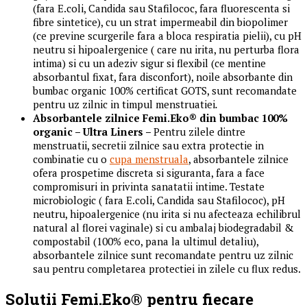
(fara E.coli, Candida sau Stafilococ, fara fluorescenta si
fibre sintetice), cu un strat impermeabil din biopolimer
(ce previne scurgerile fara a bloca respiratia pielii), cu pH
neutru si hipoalergenice ( care nu irita, nu perturba flora
intima) si cu un adeziv sigur si flexibil (ce mentine
absorbantul fixat, fara disconfort), noile absorbante din
bumbac organic 100% certificat GOTS, sunt recomandate
pentru uz zilnic in timpul menstruatiei
.
Absorbantele zilnice Femi.Eko® din bumbac 100%
organic – Ultra Liners –
Pentru zilele dintre
menstruatii, secretii zilnice sau extra protectie in
combinatie cu o
cupa
menstruala
, absorbantele zilnice
ofera prospetime discreta si siguranta, fara a face
compromisuri in privinta sanatatii intime. Testate
microbiologic ( fara E.coli, Candida sau Stafilococ), pH
neutru, hipoalergenice (nu irita si nu afecteaza echilibrul
natural al florei vaginale) si cu ambalaj biodegradabil &
compostabil (100% eco, pana la ultimul detaliu),
absorbantele zilnice sunt recomandate pentru uz zilnic
sau pentru completarea protectiei in zilele cu flux redus.
Solutii Femi.Eko® pentru fiecare