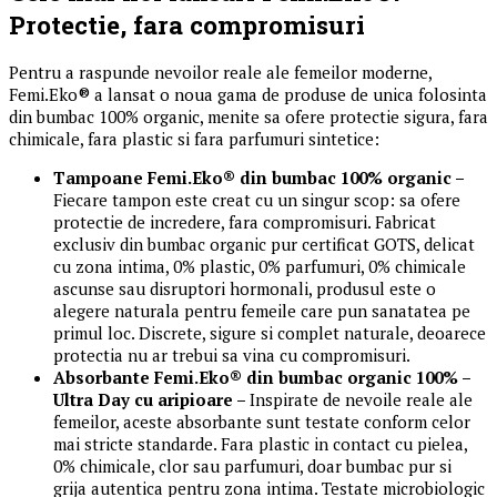
Protectie, fara compromisuri
Pentru a raspunde nevoilor reale ale femeilor moderne,
Femi.Eko® a lansat o noua gama de produse de unica folosinta
din bumbac 100% organic, menite sa ofere protectie sigura, fara
chimicale, fara plastic si fara parfumuri sintetice:
Tampoane Femi.Eko® din bumbac 100% organic –
Fiecare tampon este creat cu un singur scop: sa ofere
protectie de incredere, fara compromisuri. Fabricat
exclusiv din bumbac organic pur certificat GOTS, delicat
cu zona intima, 0% plastic, 0% parfumuri, 0% chimicale
ascunse sau disruptori hormonali, produsul este o
alegere naturala pentru femeile care pun sanatatea pe
primul loc. Discrete, sigure si complet naturale, deoarece
protectia nu ar trebui sa vina cu compromisuri.
Absorbante Femi.Eko® din bumbac organic 100% –
Ultra Day cu aripioare –
Inspirate de nevoile reale ale
femeilor, aceste absorbante sunt testate conform celor
mai stricte standarde. Fara plastic in contact cu pielea,
0% chimicale, clor sau parfumuri, doar bumbac pur si
grija autentica pentru zona intima. Testate microbiologic