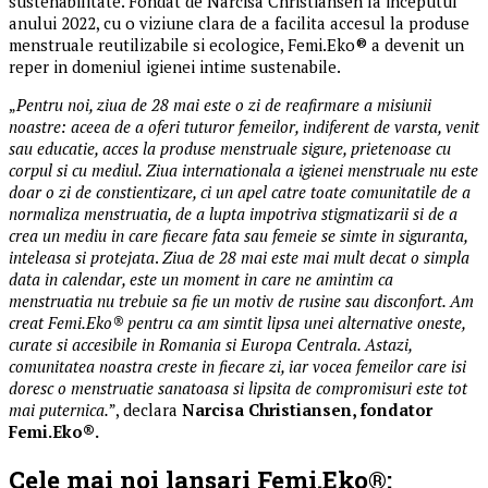
sustenabilitate. Fondat de Narcisa Christiansen la inceputul
anului 2022, cu o viziune clara de a facilita accesul la produse
menstruale reutilizabile si ecologice, Femi.Eko® a devenit un
reper in domeniul igienei intime sustenabile.
„
Pentru noi, ziua de 28 mai este o zi de reafirmare a misiunii
noastre: aceea de a oferi tuturor femeilor, indiferent de varsta, venit
sau educatie, acces la produse menstruale sigure, prietenoase cu
corpul si cu mediul. Ziua internationala a igienei menstruale nu este
doar o zi de constientizare, ci un apel catre toate comunitatile de a
normaliza menstruatia, de a lupta impotriva stigmatizarii si de a
crea un mediu in care fiecare fata sau femeie se simte in siguranta,
inteleasa si protejata
.
Ziua de 28 mai este mai mult decat o simpla
data in calendar, este un moment in care ne amintim ca
menstruatia nu trebuie sa fie un motiv de rusine sau disconfort. Am
creat Femi.Eko® pentru ca am simtit lipsa unei alternative oneste,
curate si accesibile in Romania si Europa Centrala. Astazi,
comunitatea noastra creste in fiecare zi, iar vocea femeilor care isi
doresc o menstruatie sanatoasa si lipsita de compromisuri este tot
mai puternica.
”, declara
Narcisa Christiansen, fondator
Femi.Eko®.
Cele mai noi lansari Femi.Eko®: