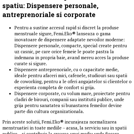
spatiu: Dispensere personale,
antreprenoriale si corporate
Pentru a sustine accesul rapid si discret la produse
menstruale sigure, Femi.Eko® lanseaza o gama
inovatoare de dispensere adaptate nevoilor moderne:
Dispensere personale, compacte, special create pentru
uz casnic, pe care orice femeie le poate pastra la
indemana in propria baie, avand mereu acces la produse
curate si sigure.
Dispensere antreprenoriale, cu o capacitate medie,
ideale pentru afaceri mici, cafenele, studiouri sau spatii
de coworking, pentru a le oferi angajatelor si clientelor o
experienta completa de confort si grija.
Dispensere corporate, cu volum mare, proiectate pentru
cladiri de birouri, companii sau institutii publice, unde
grija pentru sanatatea si bunastarea femeilor devine
parte din cultura organizationala.
Prin aceste solutii, Femi.Eko® incurajeaza normalizarea
menstruatiei in toate mediile – acasa, la serviciu sau in spatii
publice – si contribuie la crearea unui mediu unde fiecare