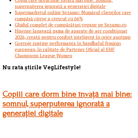
superputerea ignorată a generației digitale
Supermarketul online Sezamo: Numărul clienților care
cumpără cireșe a crescut cu 66%
Ghidul complet de cumpărături vegane pe Sezamo.ro
Hisense lansează gama de aparate de aer condiționat
2026, creată pentru confort inteligent în orice anotimp
Gorenje susține performanța în handbalul feminin
european, în calitate de Partener Oficial al EHF
Champions League Women
Footer
Nu rata știrile VegLifestyle!
Copiii care dorm bine învață mai bine:
somnul, superputerea ignorată a
generației digitale