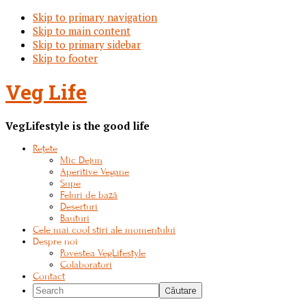
Skip to primary navigation
Skip to main content
Skip to primary sidebar
Skip to footer
Veg Life
VegLifestyle is the good life
Rețete
Mic Dejun
Aperitive Vegane
Supe
Feluri de bază
Deserturi
Bauturi
Cele mai cool stiri ale momentului
Despre noi
Povestea VegLifestyle
Colaboratori
Contact
Search