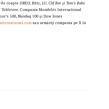
ările coapte
OREO, Rittz, LU, Clif Bar și
Tate’s
Bake
i Toblerone
. Compania Mondelēz International
oor’s 500, Nasdaq 100 și Dow Jones
nternational.com
sau urmăriți compania pe X la