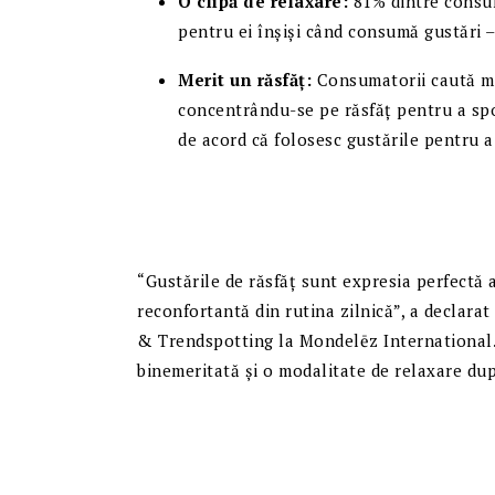
O clipă de relaxare:
81% dintre consum
pentru ei înșiși când consumă gustări –
Merit un răsfăț:
Consumatorii caută mai
concentrându-se pe răsfăț pentru a spo
de acord că folosesc gustările pentru 
“Gustările de răsfăț sunt expresia perfectă a 
reconfortantă din rutina zilnică”, a declara
& Trendspotting la Mondelēz International.
binemeritată și o modalitate de relaxare dup