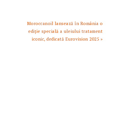
Articolul
Moroccanoil lansează în România o
urmator:
ediție specială a uleiului tratament
iconic, dedicată Eurovision 2025 »