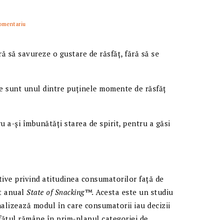
omentariu
ă să savureze o gustare de răsfăț, fără să se
e sunt unul dintre puținele momente de răsfăț
u a-și îmbunătăți starea de spirit, pentru a găsi
ive privind atitudinea consumatorilor față de
rt anual
State of Snacking™.
Acesta este un studiu
nalizează modul în care consumatorii iau decizii
sfățul rămâne în prim-planul categoriei de