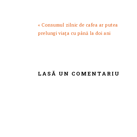
Articol
« Consumul zilnic de cafea ar putea
anterior:
prelungi viața cu până la doi ani
READER
INTERACTIONS
LASĂ UN COMENTARIU