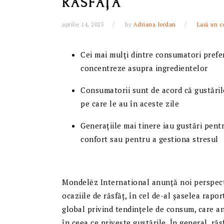
RĂSFĂȚA
aprilie 14, 2025
by
Adriana Iordan
Lasă un c
Cei mai mulți dintre consumatori prefer
concentreze asupra ingredientelor
Consumatorii sunt de acord că gustăril
pe care le au în aceste zile
Generațiile mai tinere iau gustări pentr
confort sau pentru a gestiona stresul
Mondelēz International anunță noi perspect
ocaziile de răsfăț, în cel de-al șaselea rapo
global privind tendințele de consum, care a
în ceea ce privește gustările. În general, ră