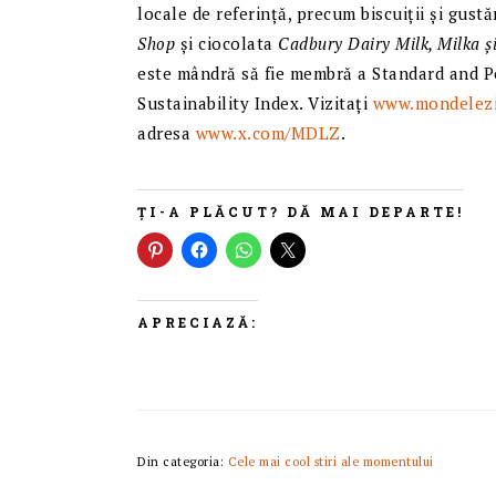
locale de referință, precum biscuiții și gust
Shop
și ciocolata
Cadbury Dairy Milk, Milka ș
este mândră să fie membră a Standard and P
Sustainability Index. Vizitați
www.mondelezi
adresa
www.x.com/MDLZ
.
ȚI-A PLĂCUT? DĂ MAI DEPARTE!
APRECIAZĂ:
Din categoria:
Cele mai cool stiri ale momentului