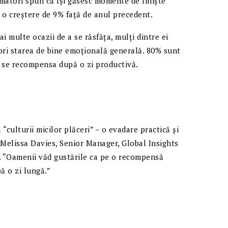
atori spun că își găsesc momente de liniște
 o creștere de 9% față de anul precedent.
 multe ocazii de a se răsfăța, mulți dintre ei
ri starea de bine emoțională generală. 80% sunt
a se recompensa după o zi productivă.
“culturii micilor plăceri” – o evadare practică și
t Melissa Davies, Senior Manager, Global Insights
 “Oamenii văd gustările ca pe o recompensă
ă o zi lungă.”