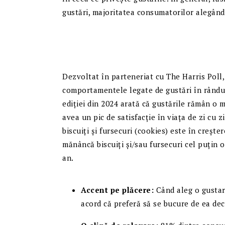
gustări, majoritatea consumatorilor alegând
Dezvoltat în parteneriat cu The Harris Poll,
comportamentele legate de gustări în rândul
ediției din 2024 arată că gustările rămân o 
avea un pic de satisfacție în viața de zi cu 
biscuiți și fursecuri (cookies) este în creșt
mănâncă biscuiți și/sau fursecuri cel puțin 
an.
Accent pe plăcere:
Când aleg o gustar
acord că preferă să se bucure de ea de