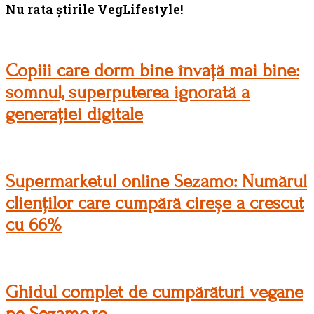
Footer
Nu rata știrile VegLifestyle!
Copiii care dorm bine învață mai bine:
somnul, superputerea ignorată a
generației digitale
Supermarketul online Sezamo: Numărul
clienților care cumpără cireșe a crescut
cu 66%
Ghidul complet de cumpărături vegane
pe Sezamo.ro