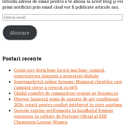
Introdu adresa de email pentru a te abona la acest blog și vei
primi notificări prin email când vor fi publicate articole noi.
Adresă
email
Abonare
Postari recente
Copiii care dorm bine învață mai bine: somnul,
superputerea ignorată a generației digitale
Supermarketul online Sezamo: Numărul clienților care
cumpără cireșe a crescut cu 66%
Ghidul complet de cumpărături vegane pe Sezamo.ro
Hisense lansează gama de aparate de aer condiționat
2026, creată pentru confort inteligent în orice anotimp
Gorenje susține performanța în handbalul feminin
european, în calitate de Partener Oficial al EHF
Champions League Women