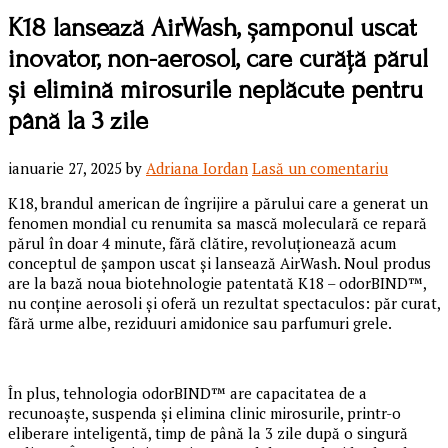
K18 lansează AirWash, șamponul uscat
inovator, non-aerosol, care curăță părul
și elimină mirosurile neplăcute pentru
până la 3 zile
ianuarie 27, 2025
by
Adriana Iordan
Lasă un comentariu
K18, brandul american de îngrijire a părului care a generat un
fenomen mondial cu renumita sa mască moleculară ce repară
părul în doar 4 minute, fără clătire, revoluţionează acum
conceptul de șampon uscat și lansează AirWash. Noul produs
are la bază noua biotehnologie patentată K18 – odorBIND™,
nu conține aerosoli și oferă un rezultat spectaculos: păr curat,
fără urme albe, reziduuri amidonice sau parfumuri grele.
În plus, tehnologia odorBIND™ are capacitatea de a
recunoaște, suspenda și elimina clinic mirosurile, printr-o
eliberare inteligentă, timp de până la 3 zile după o singură