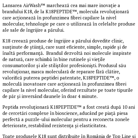
Lansarea AirWash™ marchează cea mai mare inovație a
brandului K18, de la K18PEPTIDE™, molecula revoluționară
care acționează în profunzimea fibrei capilare la nivel
molecular, tehnologie pe care o utilizează în celelalte produse
ale sale de îngrijire a părului.
K18 creează produse de îngrijire a părului dovedite clinic,
susținute de știință, care sunt eficiente, simple, rapide și de
înaltă performanță. Brandul dezvoltă noi molecule inspirate
de natură, care schimbă în bine rutinele și viețile
consumatorilor și ale stiliștilor profesioniști. Produsul său
revoluționar, masca moleculară de reparare fără clătire,
valorifică puterea peptidei patentate, K18PEPTIDE™, o
moleculă inovatoare care acționează în profunzimea fibrei
capilare la nivel molecular, oferind rezultate pe toate tipurile
de păr și inversând daunele în doar 4 minute.
Peptida revoluționară K18PEPTIDE™ a fost creată după 10 ani
de cercetări complexe în bioscience, aducând pe piață piesa
perfectă a puzzle-ului molecular pentru a reconecta zonele
deteriorate, restabilind rezistența și elasticitatea.
Toate produsele K18 sunt distribuite în România de Top Line și