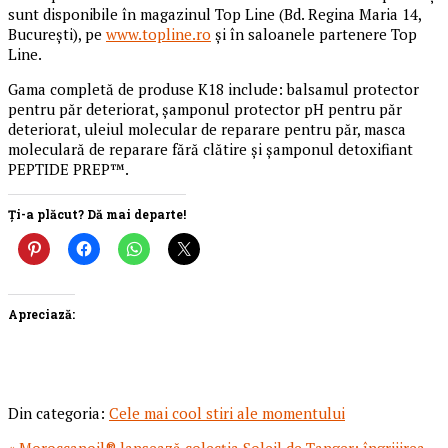
sunt disponibile în magazinul Top Line (Bd. Regina Maria 14,
București), pe
www.topline.ro
și în saloanele partenere Top
Line.
Gama completă de produse K18 include: balsamul protector
pentru păr deteriorat, șamponul protector pH pentru păr
deteriorat, uleiul molecular de reparare pentru păr, masca
moleculară de reparare fără clătire și șamponul detoxifiant
PEPTIDE PREP™.
Ți-a plăcut? Dă mai departe!
Apreciază:
Din categoria:
Cele mai cool stiri ale momentului
Articol