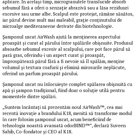
aplicare. În același timp, microgranulele translucide absorb
sebumul fără a oferi o senzație abrazivă sau a lăsa reziduuri
excesive sau urme albe. Scalpul este protejat, rămâne sănătos,
iar părul devine mult mai maleabil, grație conținutului de
microalge mediteraneene derivate din biotehnologie.
Șamponul uscat AirWash ajută la menținerea aspectului
proaspăt și curat al părului între spălările obișnuite. Produsul
absoarbe sebumul excesiv al scalpului, care pot face părul să
pară gras, oferindu-i un aspect curat și proaspăt,
împrospătează părul fără a fi nevoie să îl spălăm, menține
volumul și textura coafurii și elimină mirosurile neplăcute,
oferind un parfum proaspăt părului.
Șamponul uscat nu înlocuiește complet spălarea obișnuită cu
apă și șampon tradițional, fiind doar o soluție utilă pentru
momentele dintre spălări.
„Suntem încântați să prezentăm noul AirWash™, cea mai
recentă inovație a brandului K18, menită să transforme modul
în care folosim șamponul uscat, acum beneficiind de
tehnologia noastră avansată odorBIND™”, declară Suveen
Sahib, Co-fondator și CEO al K18.