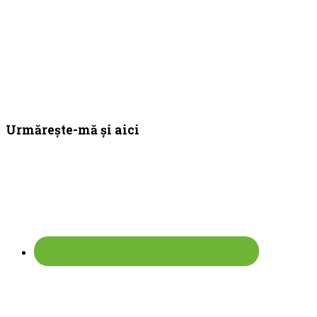
Bara
Urmărește-mă și aici
principală