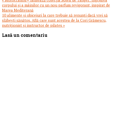
« Moroccanoil® lansează colecția Soleil de Tanger: îngrijirea
anterior:
corpului și a mâinilor cu un nou parfum revigorant, inspirat de
Marea Mediterană
Articolul
10 alimente și obiceiuri la care trebuie să renunți dacă vrei să
urmator:
slăbești sănătos. Află care sunt acestea de la Cori Grămescu,
nutriționist și instructor de pilates »
Reader
Lasă un comentariu
Interactions