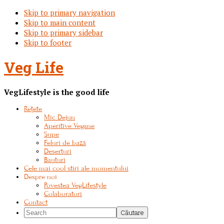
Skip to primary navigation
Skip to main content
Skip to primary sidebar
Skip to footer
Veg Life
VegLifestyle is the good life
Rețete
Mic Dejun
Aperitive Vegane
Supe
Feluri de bază
Deserturi
Bauturi
Cele mai cool stiri ale momentului
Despre noi
Povestea VegLifestyle
Colaboratori
Contact
Search