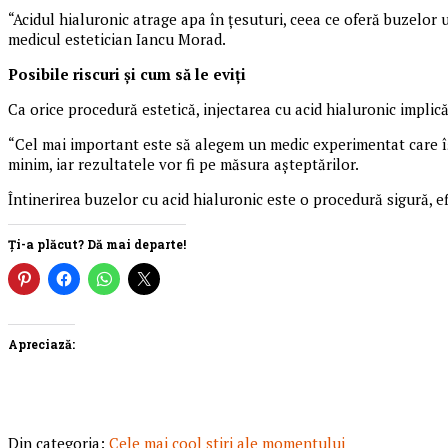
“Acidul hialuronic atrage apa în țesuturi, ceea ce oferă buzelor 
medicul estetician Iancu Morad.
Posibile riscuri și cum să le eviți
Ca orice procedură estetică, injectarea cu acid hialuronic implică
“Cel mai important este să alegem un medic experimentat care își 
minim, iar rezultatele vor fi pe măsura așteptărilor.
Întinerirea buzelor cu acid hialuronic este o procedură sigură, ef
Ți-a plăcut? Dă mai departe!
Apreciază:
Din categoria:
Cele mai cool stiri ale momentului