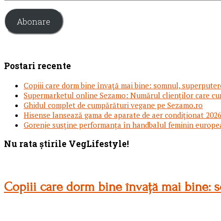
email
Abonare
Postari recente
Copiii care dorm bine învață mai bine: somnul, superputere
Supermarketul online Sezamo: Numărul clienților care cu
Ghidul complet de cumpărături vegane pe Sezamo.ro
Hisense lansează gama de aparate de aer condiționat 2026,
Gorenje susține performanța în handbalul feminin europe
Footer
Nu rata știrile VegLifestyle!
Copiii care dorm bine învață mai bine: s