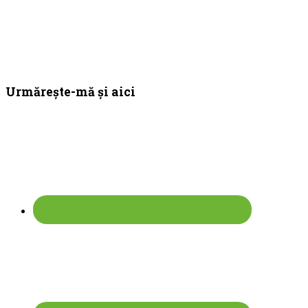
Bara
Urmărește-mă și aici
principală