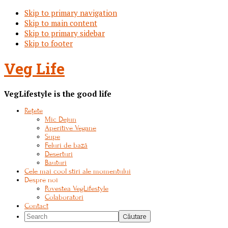
Skip to primary navigation
Skip to main content
Skip to primary sidebar
Skip to footer
Veg Life
VegLifestyle is the good life
Rețete
Mic Dejun
Aperitive Vegane
Supe
Feluri de bază
Deserturi
Bauturi
Cele mai cool stiri ale momentului
Despre noi
Povestea VegLifestyle
Colaboratori
Contact
Search