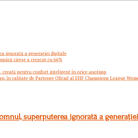
a ignorată a generației digitale
mpără cireșe a crescut cu 66%
 creată pentru confort inteligent în orice anotimp
an, în calitate de Partener Oficial al EHF Champions League Wom
omnul, superputerea ignorată a generației