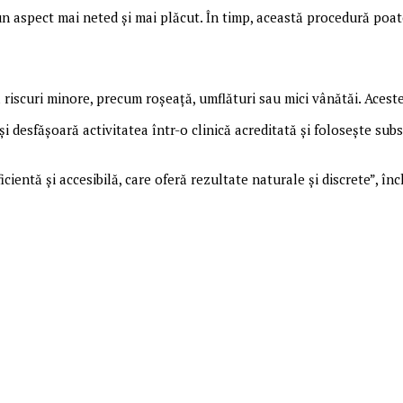
un aspect mai neted și mai plăcut. În timp, această procedură poat
 riscuri minore, precum roșeață, umflături sau mici vânătăi. Aceste e
desfășoară activitatea într-o clinică acreditată și folosește subst
icientă și accesibilă, care oferă rezultate naturale și discrete”, î