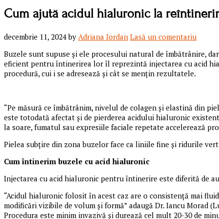
Cum ajută acidul hialuronic la reîntineri
decembrie 11, 2024
by
Adriana Iordan
Lasă un comentariu
Buzele sunt supuse și ele procesului natural de îmbătrânire, dar a
eficient pentru întinerirea lor îl reprezintă injectarea cu acid h
procedură, cui i se adresează și cât se mențin rezultatele.
“Pe măsură ce îmbătrânim, nivelul de colagen și elastină din pie
este totodată afectat și de pierderea acidului hialuronic existen
la soare, fumatul sau expresiile faciale repetate accelerează pr
Pielea subțire din zona buzelor face ca liniile fine și ridurile ve
Cum întinerim buzele cu acid hialuronic
Injectarea cu acid hialuronic pentru întinerire este diferită de 
“Acidul hialuronic folosit în acest caz are o consistență mai flui
modificări vizibile de volum și formă” adaugă Dr. Iancu Morad (L
Procedura este minim invazivă și durează cel mult 20-30 de minut