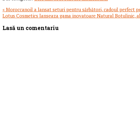
Articol
« Moroccanoil a lansat seturi pentru sărbători, cadoul perfect p
anterior:
Articolul
Lotus Cosmetics lanseaza gama inovatoare Natural Botulinic, alt
urmator:
Reader
Lasă un comentariu
Interactions