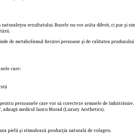
naturalețea rezultatului. Buzele nu vor arăta diferit, ci pur și sim
tării.
pinde de metabolismul fiecărei persoane și de calitatea produsului 
anele care:
rstă
entru persoanele care vor să corecteze semnele de îmbătrânire. Po
”, adaugă medicul Iancu Morad (Luxury Aesthetics).
ra pielii și stimulează producția naturală de colagen.