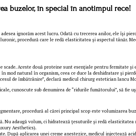
rea buzelor, în special în anotimpul rece!
desea ignorăm acest lucru. Odată cu trecerea anilor, ele își pierd 
ialuronic, procedură care le redă elasticitatea și aspectul tânăr. 
le scade. Aceste două proteine sunt esențiale pentru fermitate și 
t în mod natural în organism, ceea ce duce la deshidratare și pier
ocesul de îmbătrânire”, declară medicul chirurg estetician Iancu M
rticale, cunoscute sub denumirea de “ridurile fumătorului”, să fie uș
augmentare, procedură al cărei principal scop este volumizarea buz
dă. Nu adaugă volum, ci hidratează țesuturile și redă elasticitatea
uxury Aesthetics).
e. După aplicarea unei creme anestezice, medicul injectează acidu