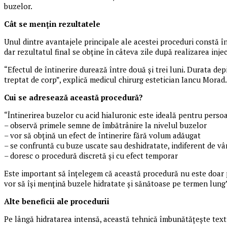
buzelor.
Cât se mențin rezultatele
Unul dintre avantajele principale ale acestei proceduri constă în 
dar rezultatul final se obține în câteva zile după realizarea injec
“Efectul de întinerire durează între două și trei luni. Durata de
treptat de corp”, explică medicul chirurg estetician Iancu Morad.
Cui se adresează această procedură?
“Întinerirea buzelor cu acid hialuronic este ideală pentru perso
– observă primele semne de îmbătrânire la nivelul buzelor
– vor să obțină un efect de întinerire fără volum adăugat
– se confruntă cu buze uscate sau deshidratate, indiferent de vâ
– doresc o procedură discretă și cu efect temporar
Este important să înțelegem că această procedură nu este doar p
vor să își mențină buzele hidratate și sănătoase pe termen lung
Alte beneficii ale procedurii
Pe lângă hidratarea intensă, această tehnică îmbunătățește textu