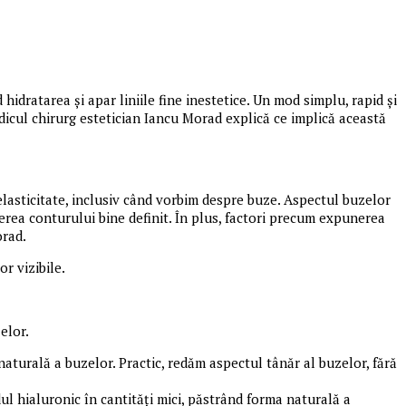
hidratarea și apar liniile fine inestetice. Un mod simplu, rapid și
Medicul chirurg estetician Iancu Morad explică ce implică această
elasticitate, inclusiv când vorbim despre buze. Aspectul buzelor
derea conturului bine definit. În plus, factori precum expunerea
orad.
or vizibile.
elor.
 naturală a buzelor. Practic, redăm aspectul tânăr al buzelor, fără
l hialuronic în cantități mici, păstrând forma naturală a