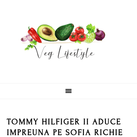
Skip
Skip
Skip
Skip
to
to
to
to
primary
main
primary
footer
navigation
content
sidebar
TOMMY HILFIGER II ADUCE
IMPREUNA PE SOFIA RICHIE