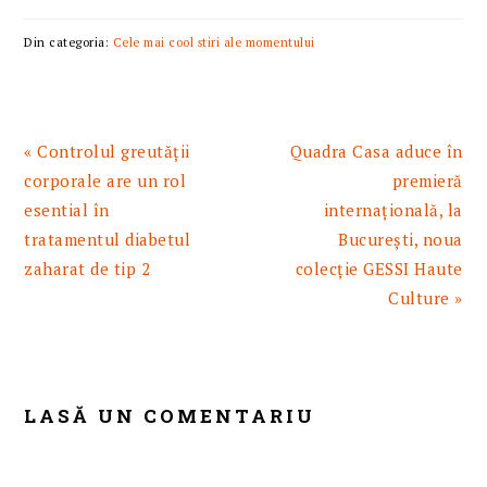
ceea ce înseamnă Classic
American Cool.
Din categoria:
Cele mai cool stiri ale momentului
Supermodelul Amber
Valletta, parte din
distribuția
multigenerațională a
campaniei de toamnă
Articol
Articolul
« Controlul greutății
Quadra Casa aduce în
TOMMY HILFIGER,
anterior:
urmator:
corporale are un rol
premieră
alături de familia ei,
esential în
internațională, la
prezintă esența stării de
a fi împreună și…
tratamentul diabetul
București, noua
zaharat de tip 2
colecție GESSI Haute
Culture »
READER
INTERACTIONS
LASĂ UN COMENTARIU