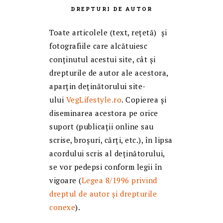
DREPTURI DE AUTOR
Toate articolele (text, reţetă) și
fotografiile care alcătuiesc
conținutul acestui site, cât și
drepturile de autor ale acestora,
aparțin deținătorului site-
ului
VegLifestyle.ro
. Copierea și
diseminarea acestora pe orice
suport (publicații online sau
scrise, broșuri, cărți, etc.), în lipsa
acordului scris al deținătorului,
se vor pedepsi conform legii în
vigoare (
Legea 8/1996 privind
dreptul de autor și drepturile
conexe
).