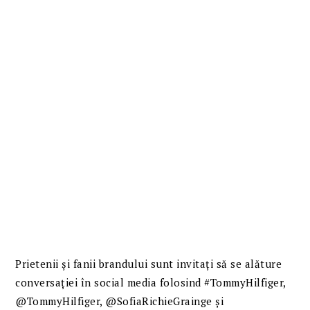
Prietenii și fanii brandului sunt invitați să se alăture
conversației în social media folosind #TommyHilfiger,
@TommyHilfiger, @SofiaRichieGrainge și