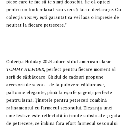
piese care te fac să te simți deosebit, fie că optezi
pentru un look relaxat sau vrei să faci o declarație. Cu
colecția
Tommy
ești garantat că vei lăsa o impresie de
neuitat la fiecare petrecere.”
Colecția Holiday 2024 aduce stilul american clasic
TOMMY HILFIGER
, perfect pentru fiecare moment al
serii de sărbătoare. Ghidul de cadouri propune
accesorii de sezon – de la pulovere călduroase,
paltoane elegante, până la eșarfe și genți perfecte
pentru iarnă. Ținutele pentru petreceri combină
rafinamentul cu farmecul sezonului. Eleganța unei
cine festive este reflectată în ținute sofisticate și gata
de petrecere, ce îmbină fără efort farmecul sezonului