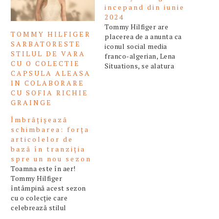
incepand din iunie
2024
Tommy Hilfiger are
TOMMY HILFIGER
placerea de a anunta ca
SARBATORESTE
iconul social media
STILUL DE VARA
franco-algerian, Lena
CU O COLECTIE
Situations, se alatura
CAPSULA ALEASA
familiei Tommy incepand
IN COLABORARE
din iunie 2024. In calitate
CU SOFIA RICHIE
de gazda a unuia dintre
GRAINGE
cele mai populare
podcasturi din Franta si
Îmbrățișează
creatoare de top,
schimbarea: forța
parteneriatul evidentiaza
articolelor de
angajamentul Tommy
bază în tranziția
Hilfiger de a aduce
spre un nou sezon
impreuna moda si…
Toamna este în aer!
Tommy Hilfiger
întâmpină acest sezon
cu o colecție care
celebrează stilul
atemporal și esența a