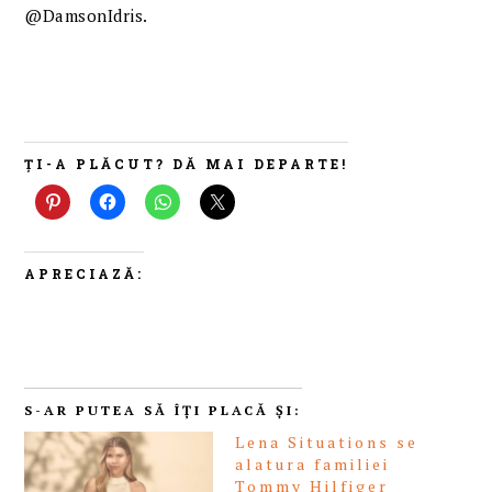
@DamsonIdris.
ȚI-A PLĂCUT? DĂ MAI DEPARTE!
APRECIAZĂ:
S-AR PUTEA SĂ ÎȚI PLACĂ ȘI:
Lena Situations se
alatura familiei
Tommy Hilfiger