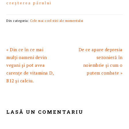
creșterea părului
Din categoria:
Cele mai cool stiri ale momentului
Articol
Articolul
« Din ce în ce mai
De ce apare depresia
anterior:
urmator:
mulți oameni devin
sezonieră în
vegani și pot avea
noiembrie și cum o
carențe de vitamina D,
putem combate »
B12 și calciu.
READER
INTERACTIONS
LASĂ UN COMENTARIU