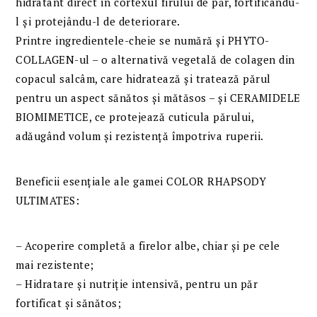
hidratant direct în cortexul firului de păr, fortificându-
l și protejându-l de deteriorare.
Printre ingredientele-cheie se numără și PHYTO-
COLLAGEN-ul – o alternativă vegetală de colagen din
copacul salcâm, care hidratează și tratează părul
pentru un aspect sănătos și mătăsos – și CERAMIDELE
BIOMIMETICE, ce protejează cuticula părului,
adăugând volum și rezistență împotriva ruperii.
Beneficii esențiale ale gamei COLOR RHAPSODY
ULTIMATES:
– Acoperire completă a firelor albe, chiar și pe cele
mai rezistente;
– Hidratare și nutriție intensivă, pentru un păr
fortificat și sănătos;