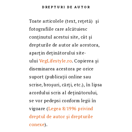
DREPTURI DE AUTOR
Toate articolele (text, reţetă) și
fotografiile care alcătuiesc
conținutul acestui site, cât și
drepturile de autor ale acestora,
aparțin deținătorului site-
ului
VegLifestyle.ro
. Copierea și
diseminarea acestora pe orice
suport (publicații online sau
scrise, broșuri, cărți, etc.), în lipsa
acordului scris al deținătorului,
se vor pedepsi conform legii în
vigoare (
Legea 8/1996 privind
dreptul de autor și drepturile
conexe
).