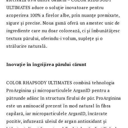
ULTIMATES aduce o soluție inovatoare pentru
acoperirea 100% a firelor albe, prin nuanțe premixate,
sigure și precise. Noua gamă oferă un amestec unic de
ingrediente care nu doar colorează, ci și îmbunătățesc
textura părului, oferindu-i volum, suplețe și o
strălucire naturală.
Inovație în îngrijirea părului cărunt
COLOR RHAPSODY ULTIMATES combină tehnologia
ProArginina și microparticulele ArganID pentru a
pătrunde adânc în structura firului de păr. ProArginina
este un aminoacid prezent în mod natural în fibra
capilară, iar microparticulele ArganID, încărcate
pozitiv, infuzează uleiul de argan antioxidant și