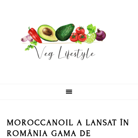
Skip
Skip
Skip
Skip
to
to
to
to
primary
main
primary
footer
navigation
content
sidebar
MOROCCANOIL A LANSAT ÎN
ROMÂNIA GAMA DE