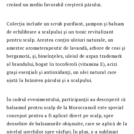
creând un mediu favorabil creșterii părului.
Colecția include un scrub purifiant, șampon și balsam
de echilibrare a scalpului și un tonic revitalizant
pentru scalp. Acestea conțin uleiuri naturale, un
amestec aromaterapeutic de lavandă, arbore de ceai și
bergamotă, și, bineînțeles, uleiul de argan trademark
al brandului, bogat în tocoferoli (vitamina E), acizi
grași esențiali și antioxidanți, un ulei natural care
ajută la hrănirea părului și a scalpului.
În cadrul evenimentului, participanții au descoperit că
balsamul pentru scalp de la Moroccanoil este special
conceput pentru a fi aplicat direct pe scalp, spre
deosebire de balsamurile obișnuite, care se aplică de la
nivelul urechilor spre vârfuri. În plus, s-a subliniat