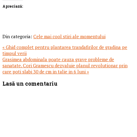
Apreciază:
Din categoria:
Cele mai cool stiri ale momentului
Articol
« Ghid complet pentru plantarea trandafirilor de gradina pe
anterior:
timpul verii
Articolul
Grasimea abdominala poate cauza grave probleme de
urmator:
sanatate. Cori Gramescu dezvaluie planul revolutionar prin
care poti slabi 30 de cm in talie in 6 luni »
Reader
Lasă un comentariu
Interactions