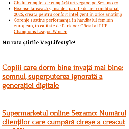
Ghidul complet de cumpărături vegane pe Sezamo.ro
Hisense lansează gama de aparate de aer condiționat
2026, creată pentru confort inteligent în orice anotimp
Gorenje susține performanța în handbalul feminin
european, în calitate de Partener Oficial al EHF
Champions League Women
Footer
Nu rata știrile VegLifestyle!
Copiii care dorm bine învață mai bine:
somnul, superputerea ignorată a
generației digitale
Supermarketul online Sezamo: Numărul
clienților care cumpără cireșe a crescut