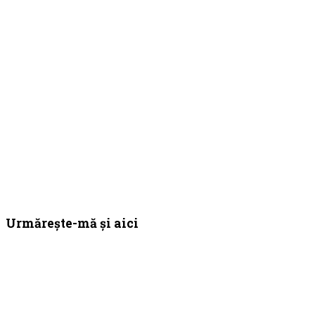
Bara
Urmărește-mă și aici
principală