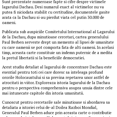
Sunt prezentate numeroase fapte si cifre despre victimele
lagarului Dachau. Desi numarul exact al victimelor nu va
putea fi niciodata stabilit cu certitudine, documentele gasite
arata ca la Dachau si-au pierdut viata cel putin 30.000 de
oameni.
Publicata sub auspiciile Comitetului International al Lagarului
de la Dachau, dupa minutioase cercetari, cartea generalului
Paul Berben serveste drept un memento al lipsei de umanitate
cu care oamenii se pot comporta fata de alti oameni. In acelasi
timp, aceasta carte constituie un indemn puternic de a medita
la pretul libertatii si la beneficiile democratiei.
Acest studiu detaliat al lagarului de concentrare Dachau este
esential pentru toti cei care doresc sa inteleaga profund
ororile Holocaustului si sa previna repetarea unor astfel de
atrocitati in viitor. Exploreaza istoria lagarului de la Dachau
pentru o perspectiva comprehensiva asupra unuia dintre cele
mai intunecate capitole din istoria umanitatii.
Cunoscut pentru cercetarile sale minutioase si abordarea sa
detaliata a istoriei celui de-al Doilea Razboi Mondial,
Generalul Paul Berben aduce prin aceasta carte o contributie