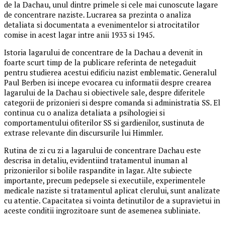
de la Dachau, unul dintre primele si cele mai cunoscute lagare
de concentrare naziste. Lucrarea sa prezinta o analiza
detaliata si documentata a evenimentelor si atrocitatilor
comise in acest lagar intre anii 1933 si 1945.
Istoria lagarului de concentrare de la Dachau a devenit in
foarte scurt timp de la publicare referinta de netegaduit
pentru studierea acestui edificiu nazist emblematic. Generalul
Paul Berben isi incepe evocarea cu informatii despre crearea
lagarului de la Dachau si obiectivele sale, despre diferitele
categorii de prizonieri si despre comanda si administratia SS. El
continua cu o analiza detaliata a psihologiei si
comportamentului ofiterilor SS si gardienilor, sustinuta de
extrase relevante din discursurile lui Himmler.
Rutina de zi cu zi a lagarului de concentrare Dachau este
descrisa in detaliu, evidentiind tratamentul inuman al
prizonierilor si bolile raspandite in lagar. Alte subiecte
importante, precum pedepsele si executiile, experimentele
medicale naziste si tratamentul aplicat clerului, sunt analizate
cu atentie. Capacitatea si vointa detinutilor de a supravietui in
aceste conditii ingrozitoare sunt de asemenea subliniate.