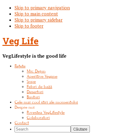
Skip to primary navigation
Skip to main content
Skip to primary sidebar
Skip to footer
Veg Life
VegLifestyle is the good life
Rețete
Mic Dejun
Aperitive Vegane
Supe
Feluri de bază
Deserturi
Bauturi
Cele mai cool stiri ale momentului
Despre noi
Povestea VegLifestyle
Colaboratori
Contact
Search