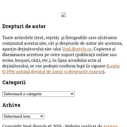
Drepturi de autor
Toate articolele (text, reţetă) și fotografiile care alcătuiesc
conținutul acestui site, cât și drepturile de autor ale acestora,
aparțin deținătorului site-ului
VegLifestyle.ro
. Copierea și
diseminarea acestora pe orice suport (publicații online sau
scrise, broșuri, cărți, etc.), în lipsa acordului scris al
deținătorului, se vor pedepsi conform legii în vigoare (
Legea
8/1996 privind dreptul de autor și drepturile conexe
).
Categorii
Categorii
Arhive
Arhive
Copyright VegLifestyle © 2026 · Website realizat de
Artisan