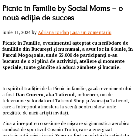
Picnic în Familie by Social Moms – o
nouă ediție de succes
iunie 11, 2024
by
Adriana Iordan
Lasă un comentariu
Picnic în Familie, evenimentul așteptat cu nerăbdare de
familiile din București și nu numai, a avut loc în 8 iunie, în
Parcul Mogoșoaia, unde 35.000 de participanți s-au
bucurat de o zi plină de activități, ateliere și momente
speciale, toate gândite să aducă zâmbete și bucurie.
In spiritul tradiției de la Picnic in familie, gazda evenimentului
a fost
Dan Cruceru, aka Taticool,
influencer, om de
televiziune și fondatorul Taticool Shop și Asociația Taticool,
care a întreținut atmosfera la scenă pentru show-urile
pregătite de micii artiști invitați.
Ziua a început cu o sesiune de mișcare și gimnastică aerobică
condusă de sportivul Cosmin Trofin, care a energizat
participanții, mici și mari.
Scena
a fost un vârtej de activitate