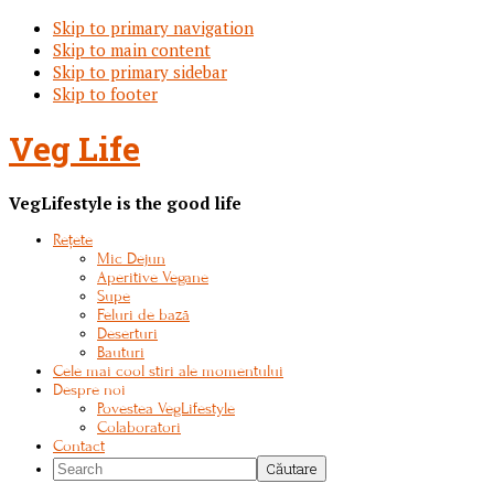
Skip to primary navigation
Skip to main content
Skip to primary sidebar
Skip to footer
Veg Life
VegLifestyle is the good life
Rețete
Mic Dejun
Aperitive Vegane
Supe
Feluri de bază
Deserturi
Bauturi
Cele mai cool stiri ale momentului
Despre noi
Povestea VegLifestyle
Colaboratori
Contact
Search