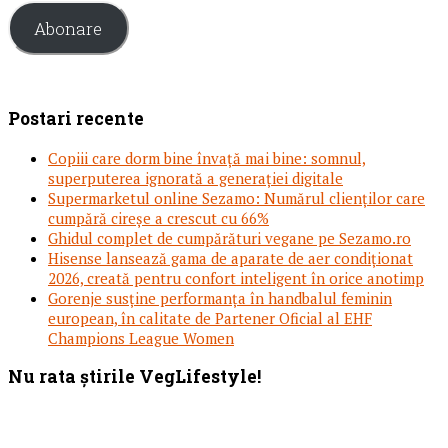
Abonare
Postari recente
Copiii care dorm bine învață mai bine: somnul,
superputerea ignorată a generației digitale
Supermarketul online Sezamo: Numărul clienților care
cumpără cireșe a crescut cu 66%
Ghidul complet de cumpărături vegane pe Sezamo.ro
Hisense lansează gama de aparate de aer condiționat
2026, creată pentru confort inteligent în orice anotimp
Gorenje susține performanța în handbalul feminin
european, în calitate de Partener Oficial al EHF
Champions League Women
Footer
Nu rata știrile VegLifestyle!