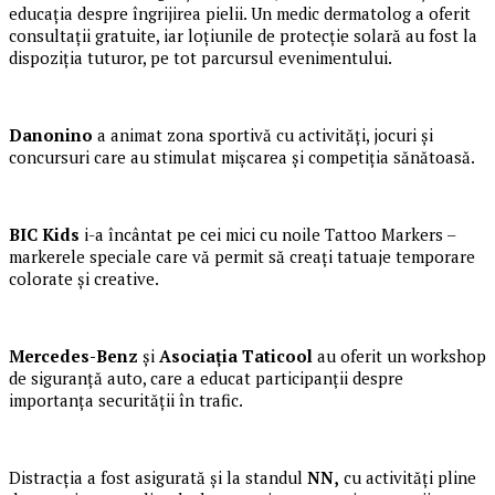
educația despre îngrijirea pielii. Un medic dermatolog a oferit
consultații gratuite, iar loțiunile de protecție solară au fost la
dispoziția tuturor, pe tot parcursul evenimentului.
Danonino
a animat zona sportivă cu activități, jocuri și
concursuri care au stimulat mișcarea și competiția sănătoasă.
BIC Kids
i-a încântat pe cei mici cu noile Tattoo Markers –
markerele speciale care vă permit să creați tatuaje temporare
colorate și creative.
Mercedes-Benz
și
Asociația Taticool
au oferit un workshop
de siguranță auto, care a educat participanții despre
importanța securității în trafic.
Distracția a fost asigurată și la standul
NN,
cu activități pline