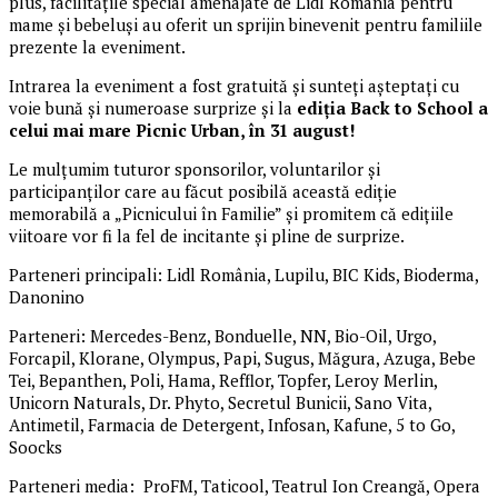
plus, facilitățile special amenajate de Lidl România pentru
mame și bebeluși au oferit un sprijin binevenit pentru familiile
prezente la eveniment.
Intrarea la eveniment a fost gratuită și sunteți așteptați cu
voie bună și numeroase surprize și la
ediția Back to School a
celui mai mare Picnic Urban, în 31 august!
Le mulțumim tuturor sponsorilor, voluntarilor și
participanților care au făcut posibilă această ediție
memorabilă a „Picnicului în Familie” și promitem că edițiile
viitoare vor fi la fel de incitante și pline de surprize.
Parteneri principali: Lidl România, Lupilu, BIC Kids, Bioderma,
Danonino
Parteneri: Mercedes-Benz, Bonduelle, NN, Bio-Oil, Urgo,
Forcapil, Klorane, Olympus, Papi, Sugus, Măgura, Azuga, Bebe
Tei, Bepanthen, Poli, Hama, Refflor, Topfer, Leroy Merlin,
Unicorn Naturals, Dr. Phyto, Secretul Bunicii, Sano Vita,
Antimetil, Farmacia de Detergent, Infosan, Kafune, 5 to Go,
Soocks
Parteneri media: ProFM, Taticool, Teatrul Ion Creangă, Opera