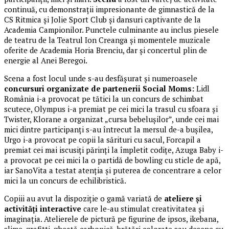
continuă, cu demonstrații impresionante de gimnastică de la
CS Ritmica și Jolie Sport Club și dansuri captivante de la
Academia Campionilor. Punctele culminante au inclus piesele
de teatru de la Teatrul Ion Creanga și momentele muzicale
oferite de Academia Horia Brenciu, dar și concertul plin de
energie al Anei Beregoi.
Scena a fost locul unde s-au desfășurat și numeroasele
concursuri organizate de partenerii Social Moms:
Lidl
România i-a provocat pe tătici la un concurs de schimbat
scutece, Olympus i-a premiat pe cei mici la trasul cu sfoara și
Twister, Klorane a organizat „cursa bebelușilor”, unde cei mai
mici dintre participanți s-au întrecut la mersul de-a bușilea,
Urgo i-a provocat pe copii la sărituri cu sacul, Forcapil a
premiat cei mai iscusiți părinți la împletit codițe, Azuga Baby i-
a provocat pe cei mici la o partidă de bowling cu sticle de apă,
iar SanoVita a testat atenția și puterea de concentrare a celor
mici la un concurs de echilibristică.
Copiii au avut la dispoziție o gamă variată de
ateliere și
activități interactive
care le-au stimulat creativitatea și
imaginația. Atelierele de pictură pe figurine de ipsos, ikebana,