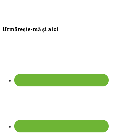
Bara
Urmărește-mă și aici
principală