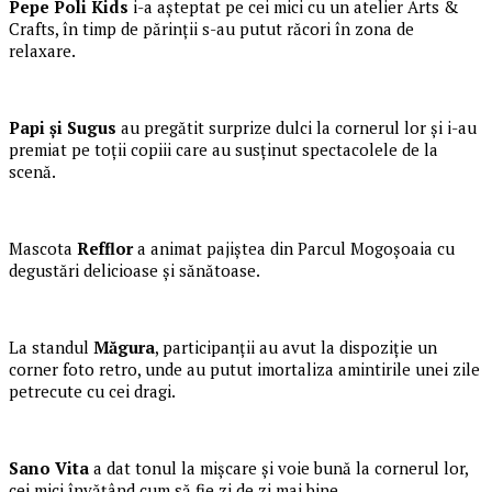
Pepe Poli Kids
i-a așteptat pe cei mici cu un atelier Arts &
Crafts, în timp de părinții s-au putut răcori în zona de
relaxare.
Papi și Sugus
au pregătit surprize dulci la cornerul lor și i-au
premiat pe toții copiii care au susținut spectacolele de la
scenă.
Mascota
Refflor
a animat pajiștea din Parcul Mogoșoaia cu
degustări delicioase și sănătoase.
La standul
Măgura
, participanții au avut la dispoziție un
corner foto retro, unde au putut imortaliza amintirile unei zile
petrecute cu cei dragi.
Sano Vita
a dat tonul la mișcare și voie bună la cornerul lor,
cei mici învățând cum să fie zi de zi mai bine.