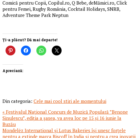
Comică pentru Copii, Copilul.ro, Q Bebe, deMămici.ro, Click
pentru Femei, Rugby România, Cocktail Holidays, SNRB,
Adventure Theme Park Neptun
Ți-a plăcut? Dă mai departe!
Apreciază:
Din categoria:
Cele mai cool stiri ale momentului
Articol
« Festivalul Național Concurs de Muzică Populară ”Benone
anterior:
Sinulescu”, ediția a șasea, va avea loc pe 15 și 16 iunie la
Buzău
Articolul
Mondelēz International și Lotus Bakeries își unesc forțele
urmator:
pentru a extinde marca Biscoff în India și pentru a crea inovații