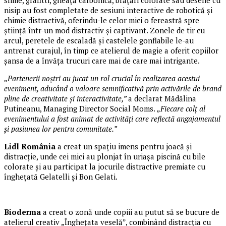
slime, grafitti, gheață carbonică, brățări colorate sau desene cu
nisip au fost completate de sesiuni interactive de robotică și
chimie distractivă, oferindu-le celor mici o fereastră spre
știință într-un mod distractiv și captivant. Zonele de tir cu
arcul, peretele de escaladă și castelele gonflabile le-au
antrenat curajul, în timp ce atelierul de magie a oferit copiilor
șansa de a învăța trucuri care mai de care mai intrigante.
„Partenerii noștri au jucat un rol crucial în realizarea acestui
eveniment, aducând o valoare semnificativă prin activările de brand
pline de creativitate și interactivitate,”
a declarat Mădălina
Putineanu, Managing Director Social Moms.
„Fiecare colț al
evenimentului a fost animat de activități care reflectă angajamentul
și pasiunea lor pentru comunitate.”
Lidl România
a creat un spațiu imens pentru joacă și
distracție, unde cei mici au plonjat în uriașa piscină cu bile
colorate și au participat la jocurile distractive premiate cu
înghețată Gelatelli și Bon Gelati.
Bioderma
a creat o zonă unde copiii au putut să se bucure de
atelierul creativ „Înghețata veselă”, combinând distracția cu