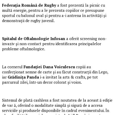
Federația Română de Rugby
a fost prezentă la picnic cu
multă energie, pentru a le prezenta copiilor ce presupune
sportul cu balonul oval și pentru a-i antrena în activități și
demonstrații de rugby juvenil.
Spitalul de Oftalmologie Infosan
a oferit screening non-
invaziv și non-contact pentru identificarea principalelor
probleme oftalmologice.
La cornerul
Funda
ției
Dana Voiculescu
copiii au
confecționat semne de carte și au făcut construcții din Lego,
iar
Grădinița Panda
i-a invitat la arts & crafts, pe tot
parcursul zilei, într-un decor colorat și voios.
Sistemul de plată cashless a fost noutatea de la aceast ă ediție
de var ă, oferind o modalitate simplă și sigură de a accesa
serviciile și produsele disponibile în cadrul evenimentului. În