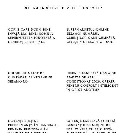
FOOTER
NU RATA ȘTIRILE VEGLIFESTYLE!
COPIII CARE DORM BINE
SUPERMARKETUL ONLINE
ÎNVAȚĂ MAI BINE: SOMNUL,
SEZAMO: NUMĂRUL
SUPERPUTEREA IGNORATĂ A
CLIENȚILOR CARE CUMPĂRĂ
GENERAȚIEI DIGITALE
CIREȘE A CRESCUT CU 66%
GHIDUL COMPLET DE
HISENSE LANSEAZĂ GAMA DE
CUMPĂRĂTURI VEGANE PE
APARATE DE AER
SEZAMO.RO
CONDIȚIONAT 2026, CREATĂ
PENTRU CONFORT INTELIGENT
ÎN ORICE ANOTIMP
GORENJE SUSȚINE
GORENJE LANSEAZĂ O NOUĂ
PERFORMANȚA ÎN HANDBALUL
GENERAȚIE DE MAȘINI DE
FEMININ EUROPEAN, ÎN
SPĂLAT VASE CU EFICIENȚĂ