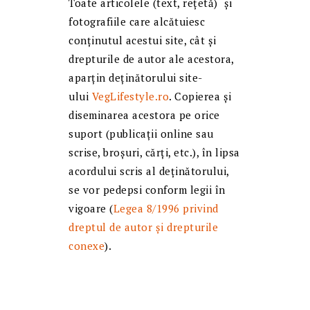
Toate articolele (text, reţetă) și
fotografiile care alcătuiesc
conținutul acestui site, cât și
drepturile de autor ale acestora,
aparțin deținătorului site-
ului
VegLifestyle.ro
. Copierea și
diseminarea acestora pe orice
suport (publicații online sau
scrise, broșuri, cărți, etc.), în lipsa
acordului scris al deținătorului,
se vor pedepsi conform legii în
vigoare (
Legea 8/1996 privind
dreptul de autor și drepturile
conexe
).