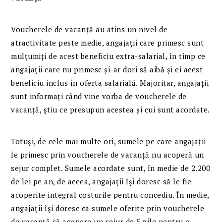
Voucherele de vacanță au atins un nivel de
atractivitate peste medie, angajații care primesc sunt
mulțumiți de acest beneficiu extra-salarial, în timp ce
angajații care nu primesc și-ar dori să aibă și ei acest
beneficiu inclus în oferta salarială. Majoritar, angajații
sunt informați când vine vorba de voucherele de
vacanță, știu ce presupun acestea și cui sunt acordate.
Totuși, de cele mai multe ori, sumele pe care angajații
le primesc prin voucherele de vacanță nu acoperă un
sejur complet. Sumele acordate sunt, în medie de 2.200
de lei pe an, de aceea, angajații își doresc să le fie
acoperite integral costurile pentru concediu. În medie,
angajații își doresc ca sumele oferite prin voucherele
de vacanță să acopere un sejur de 5 zile pentru o