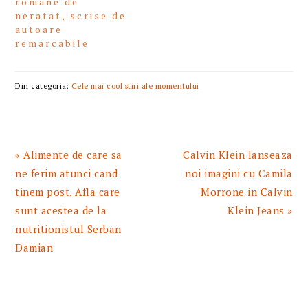
romane de
neratat, scrise de
autoare
remarcabile
Din categoria:
Cele mai cool stiri ale momentului
Articol
Articolul
« Alimente de care sa
Calvin Klein lanseaza
anterior:
urmator:
ne ferim atunci cand
noi imagini cu Camila
tinem post. Afla care
Morrone in Calvin
sunt acestea de la
Klein Jeans »
nutritionistul Serban
Damian
READER