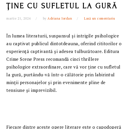
ȚINE CU SUFLETUL LA GURĂ
martie 21, 2024
by
Adriana Iordan
Lasă un comentariu
În lumea literaturii, suspansul și intrigile psihologice
au captivat publicul dintotdeauna, oferind cititorilor o
experiență captivantă și adesea tulburătoare. Editura
Crime Scene Press recomandă cinci thrillere
psihologice extraordinare, care vă vor ține cu sufletul
la gură, purtându-vă într-o călătorie prin labirintul
minții personajelor și prin evenimente pline de
tensiune și imprevizibil.
Fiecare dintre aceste opere literare este o capodoperă