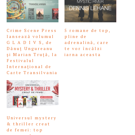
Crime Scene Press
5 romane de top,
lansează volumul
pline de
G L A D I V S, de
adrenalină, care
Dănuț Ungureanu
te vor încălzi
și Marian Truță, la
iarna aceasta
Festivalul
Internațional de
Carte Transilvania
Universul mystery
& thriller creat
de femei: top