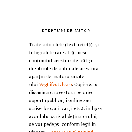
DREPTURI DE AUTOR
Toate articolele (text, reţetă) și
fotografiile care alcătuiesc
conținutul acestui site, cât și
drepturile de autor ale acestora,
aparțin deținătorului site-
ului
VegLifestyle.ro
. Copierea și
diseminarea acestora pe orice
suport (publicații online sau
scrise, broșuri, cărți, etc.), în lipsa
acordului scris al deținătorului,
se vor pedepsi conform legii în
vigoare (
Legea 8/1996 privind