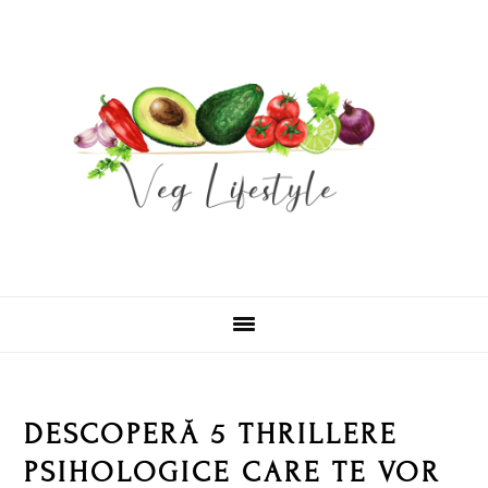
Skip
Skip
Skip
Skip
to
to
to
to
primary
main
primary
footer
navigation
content
sidebar
DESCOPERĂ 5 THRILLERE
PSIHOLOGICE CARE TE VOR