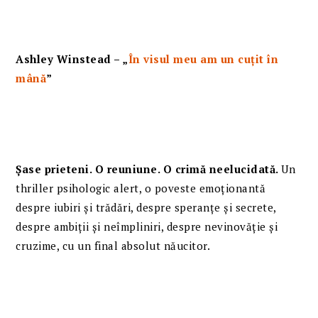
Ashley Winstead – „
În visul meu am un cuțit în
mână
”
Șase prieteni. O reuniune. O crimă neelucidată.
Un
thriller psihologic alert, o poveste emoționantă
despre iubiri și trădări, despre speranțe și secrete,
despre ambiții și neîmpliniri, despre nevinovăție și
cruzime, cu un final absolut năucitor.