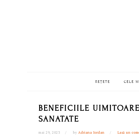
Skip
Skip
Skip
Skip
to
to
to
to
primary
main
primary
footer
navigation
content
sidebar
REȚETE
CELE M
BENEFICIILE UIMITOARE
SANATATE
mai 29, 2023
by
Adriana Iordan
Lasă un com