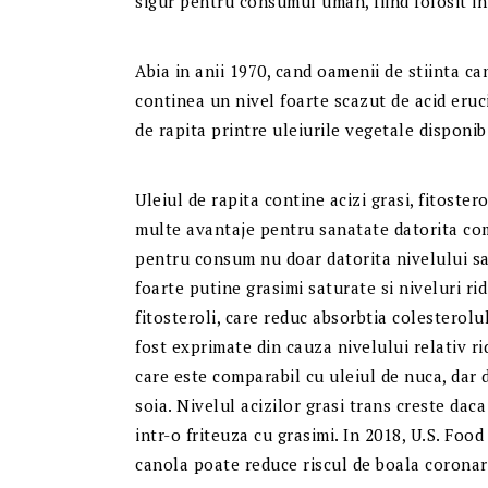
sigur pentru consumul uman, fiind folosit in
Abia in anii 1970, cand oamenii de stiinta ca
continea un nivel foarte scazut de acid eruc
de rapita printre uleiurile vegetale disponibi
Uleiul de rapita contine acizi grasi, fitoster
multe avantaje pentru sanatate datorita comp
pentru consum nu doar datorita nivelului sau
foarte putine grasimi saturate si niveluri r
fitosteroli, care reduc absorbtia colesterol
fost exprimate din cauza nivelului relativ rid
care este comparabil cu uleiul de nuca, dar 
soia. Nivelul acizilor grasi trans creste dac
intr-o friteuza cu grasimi. In 2018, U.S. Foo
canola poate reduce riscul de boala coronar