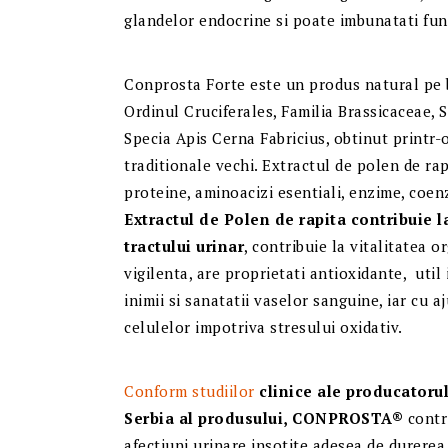
glandelor endocrine si poate imbunatati fun
Conprosta Forte este un produs natural pe b
Ordinul Cruciferales, Familia Brassicaceae, 
Specia Apis Cerna Fabricius, obtinut printr
traditionale vechi. Extractul de polen de ra
proteine, aminoacizi esentiali, enzime, coenz
Extractul de Polen de rapita contribuie 
tractului urinar
, contribuie la vitalitatea 
vigilenta, are proprietati antioxidante, uti
inimii si sanatatii vaselor sanguine, iar cu a
celulelor impotriva stresului oxidativ.
Conform studiilor
clinice ale producatorul
Serbia al produsului, CONPROSTA®
contr
afectiuni urinare insotite adesea de durerea