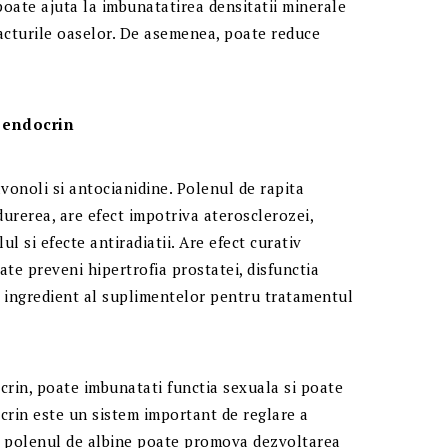
oate ajuta la imbunatatirea densitatii minerale
acturile oaselor. De asemenea, poate reduce
l endocrin
avonoli si antocianidine. Polenul de rapita
durerea, are efect impotriva aterosclerozei,
l si efecte antiradiatii. Are efect curativ
ate preveni hipertrofia prostatei, disfunctia
l ingredient al suplimentelor pentru tratamentul
crin, poate imbunatati functia sexuala si poate
ocrin este un sistem important de reglare a
iar polenul de albine poate promova dezvoltarea