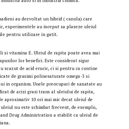
 industria auto si in industria chimica.
nadieni au dezvoltat un hibrid ( canola) care
ic, experimentele au inceput sa plaseze uleiul
le pentru utilizare in gatit.
oli si vitamina E. Uleiul de rapita poate avea mai
usilor lor benefici. Este considerat sigur
 scazut de acid erucic, ci si pentru ca contine
idicate de grasimi polinesaturate omega-3 si
ului in organism. Unele preocupari de sanatate au
icat de acizi grasi trans al uleiului de rapita,
de aproximativ 10 ori mai mic decat uleiul de
a uleiul nu este schimbat frecvent, de exemplu,
d and Drug Administration a stabilit ca uleiul de
iana.