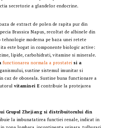
ctia secretorie a glandelor endocrine.
aza de extract de polen de rapita pur din
Specia Brassica Napus, recoltat de albinele din
-o tehnologie moderna pe baza unei retete
pita este bogat in componente biologic active:
ime, lipide, carbohidrati, vitamine si minerale.
la
functionarea normala a prostatei
si a
organismului, sustine sistemul imunitar si
l in caz de oboseala. Sustine buna functionare a
jutorul
vitaminei E
contribuie la protejarea
ui Grupul Zhejiang si distribuitorului din
ibuie la imbunatatirea functiei renale, indicat in
 in zona lombara, incontinenta urinara, tulburari