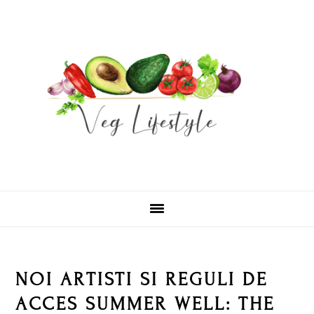
Skip
Skip
Skip
Skip
to
to
to
to
primary
main
primary
footer
navigation
content
sidebar
NOI ARTISTI SI REGULI DE
ACCES SUMMER WELL: THE