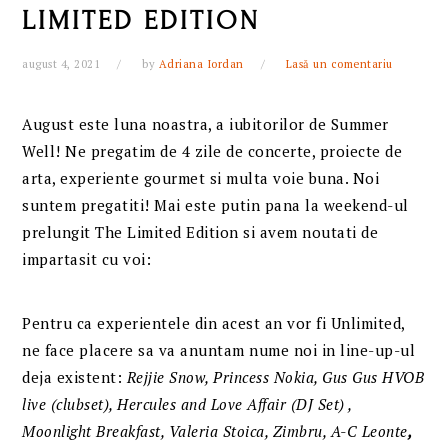
LIMITED EDITION
august 4, 2021
by
Adriana Iordan
Lasă un comentariu
August este luna noastra, a iubitorilor de Summer
Well! Ne pregatim de 4 zile de concerte, proiecte de
arta, experiente gourmet si multa voie buna. Noi
suntem pregatiti! Mai este putin pana la weekend-ul
prelungit The Limited Edition si avem noutati de
impartasit cu voi:
Pentru ca experientele din acest an vor fi Unlimited,
ne face placere sa va anuntam nume noi in line-up-ul
deja existent:
Rejjie Snow
,
Princess Nokia
, Gus Gus
HVOB
live (clubset)
,
Hercules and Love Affair (DJ Set)
,
Moonlight Breakfast
,
Valeria Stoic
a,
Zimbru
,
A-C Leonte
,