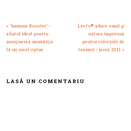
Articol
Articolul
« ‘Immune Booster’ –
Levi’s® aduce omul și
anterior:
urmator:
aliatul ideal pentru
natura împreună
menținerea imunității
pentru colecțiile de
la un nivel optim
toamnă / iarnă 2021 »
READER
INTERACTIONS
LASĂ UN COMENTARIU