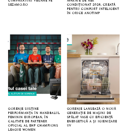
CUMPĂRĂTURI VEGANE PE
APARATE DE AER
SEZAMO.RO
CONDIȚIONAT 2026, CREATĂ
PENTRU CONFORT INTELIGENT
ÎN ORICE ANOTIMP
GORENJE SUSȚINE
GORENJE LANSEAZĂ O NOUĂ
PERFORMANȚA ÎN HANDBALUL
GENERAȚIE DE MAȘINI DE
FEMININ EUROPEAN, ÎN
SPĂLAT VASE CU EFICIENȚĂ
CALITATE DE PARTENER
ENERGETICĂ A ȘI IGIENIZARE
OFICIAL AL EHF CHAMPIONS
UV
LEAGUE WOMEN