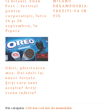
la birouri. Swan
MILANO
Fest – festival
DREAMPHORIA:
pentru
TREZITI-VA IN
corporatiști, ȋntre
VIS
26 și 28
septembrie, ȋn
Pipera
Ghici, ghicitoarea
mea: Doi idoli își
unesc forțele.
Știți care sunt
aceștia? Aveți
vreun indiciu?
Din categoria:
Cele mai cool stiri ale momentului