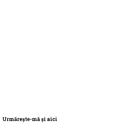
Bara
Urmărește-mă și aici
principală