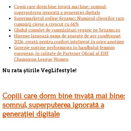
Copiii care dorm bine învață mai bine: somnul,
superputerea ignorată a generației digitale
Supermarketul online Sezamo: Numărul clienților care
cumpără cireșe a crescut cu 66%
Ghidul complet de cumpărături vegane pe Sezamo.ro
Hisense lansează gama de aparate de aer condiționat
2026, creată pentru confort inteligent în orice anotimp
Gorenje susține performanța în handbalul feminin
european, în calitate de Partener Oficial al EHF
Champions League Women
Footer
Nu rata știrile VegLifestyle!
Copiii care dorm bine învață mai bine:
somnul, superputerea ignorată a
generației digitale