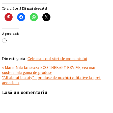
Ți-a plăcut? Dă mai departe!
Apreciază:
Încarc...
Din categoria:
Cele mai cool stiri ale momentului
Articol
« Maria Nila lanseaza ECO THERAPY REVIVE, cea mai
anterior:
sustenabila gama de produse
Articolul
“All about beauty” – produse de machiaj calitative la pret
urmator:
accesibil »
Reader
Lasă un comentariu
Interactions