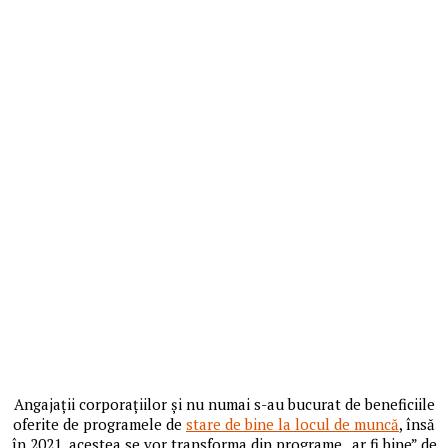
Angajații corporațiilor și nu numai s-au bucurat de beneficiile
oferite de programele de
stare de bine la locul de muncă
, însă
în 2021, acestea se vor transforma din programe „ar fi bine” de