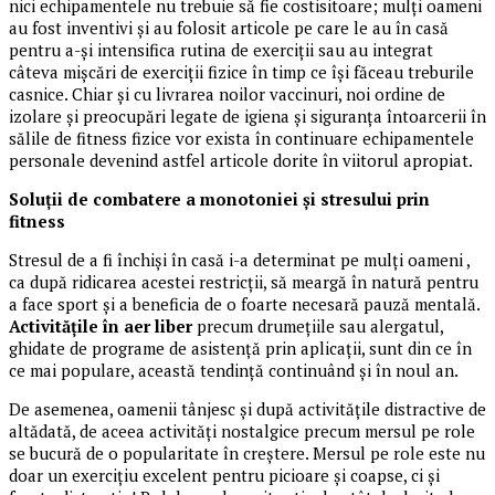
nici echipamentele nu trebuie să fie costisitoare; mulți oameni
au fost inventivi și au folosit articole pe care le au în casă
pentru a-și intensifica rutina de exerciții sau au integrat
câteva mișcări de exerciții fizice în timp ce își făceau treburile
casnice. Chiar și cu livrarea noilor vaccinuri, noi ordine de
izolare și preocupări legate de igiena și siguranța întoarcerii în
sălile de fitness fizice vor exista în continuare echipamentele
personale devenind astfel articole dorite în viitorul apropiat.
Soluții de combatere a monotoniei și stresului prin
fitness
Stresul de a fi închiși în casă i-a determinat pe mulți oameni ,
ca după ridicarea acestei restricții, să meargă în natură pentru
a face sport și a beneficia de o foarte necesară pauză mentală.
Activitățile în aer liber
precum drumețiile sau alergatul,
ghidate de programe de asistență prin aplicații, sunt din ce în
ce mai populare, această tendință continuând și în noul an.
De asemenea, oamenii tânjesc și după activitățile distractive de
altădată, de aceea activități nostalgice precum mersul pe role
se bucură de o popularitate în creștere. Mersul pe role este nu
doar un exercițiu excelent pentru picioare și coapse, ci și