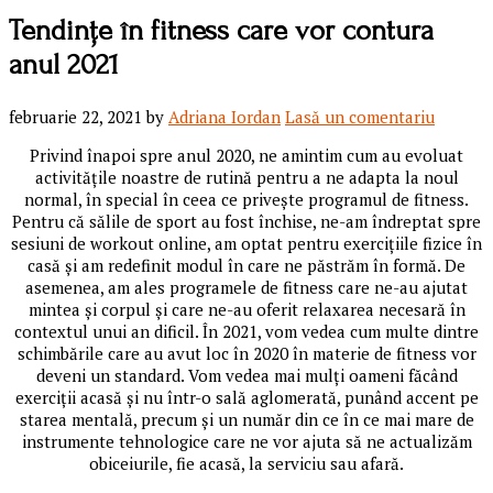
Tendințe în fitness care vor contura
anul 2021
februarie 22, 2021
by
Adriana Iordan
Lasă un comentariu
Privind înapoi spre anul 2020, ne amintim cum au evoluat
activitățile noastre de rutină pentru a ne adapta la noul
normal, în special în ceea ce privește programul de fitness.
Pentru că sălile de sport au fost închise, ne-am îndreptat spre
sesiuni de workout online, am optat pentru exercițiile fizice în
casă și am redefinit modul în care ne păstrăm în formă. De
asemenea, am ales programele de fitness care ne-au ajutat
mintea și corpul și care ne-au oferit relaxarea necesară în
contextul unui an dificil. În 2021, vom vedea cum multe dintre
schimbările care au avut loc în 2020 în materie de fitness vor
deveni un standard. Vom vedea mai mulți oameni făcând
exerciții acasă și nu într-o sală aglomerată, punând accent pe
starea mentală, precum și un număr din ce în ce mai mare de
instrumente tehnologice care ne vor ajuta să ne actualizăm
obiceiurile, fie acasă, la serviciu sau afară.