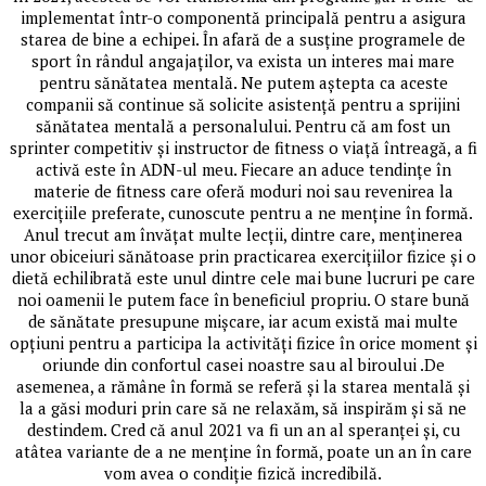
implementat într-o componentă principală pentru a asigura
starea de bine a echipei. În afară de a susține programele de
sport în rândul angajaților, va exista un interes mai mare
pentru sănătatea mentală. Ne putem aștepta ca aceste
companii să continue să solicite asistență pentru a sprijini
sănătatea mentală a personalului. Pentru că am fost un
sprinter competitiv și instructor de fitness o viață întreagă, a fi
activă este în ADN-ul meu. Fiecare an aduce tendințe în
materie de fitness care oferă moduri noi sau revenirea la
exercițiile preferate, cunoscute pentru a ne menține în formă.
Anul trecut am învățat multe lecții, dintre care, menținerea
unor obiceiuri sănătoase prin practicarea exercițiilor fizice și o
dietă echilibrată este unul dintre cele mai bune lucruri pe care
noi oamenii le putem face în beneficiul propriu. O stare bună
de sănătate presupune mișcare, iar acum există mai multe
opțiuni pentru a participa la activități fizice în orice moment și
oriunde din confortul casei noastre sau al biroului .De
asemenea, a rămâne în formă se referă și la starea mentală și
la a găsi moduri prin care să ne relaxăm, să inspirăm și să ne
destindem. Cred că anul 2021 va fi un an al speranței și, cu
atâtea variante de a ne menține în formă, poate un an în care
vom avea o condiție fizică incredibilă.