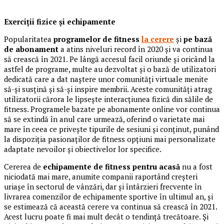
Exerciții fizice și echipamente
Popularitatea
programelor de fitness
la cerere
și
pe bază
de abonament
a atins niveluri record în 2020 și va continua
să crească în 2021. Pe lângă accesul facil oriunde și oricând la
astfel de programe, multe au dezvoltat și o bază de utilizatori
dedicată care a dat naștere unor comunități virtuale menite
să-și susțină și să-și inspire membrii. Aceste comunități atrag
utilizatorii cărora le lipsește interacțiunea fizică din sălile de
fitness. Programele bazate pe abonamente online vor continua
să se extindă în anul care urmează, oferind o varietate mai
mare în ceea ce privește tipurile de sesiuni și conținut, punând
la dispoziția pasionaților de fitness opțiuni mai personalizate
adaptate nevoilor și obiectivelor lor specifice.
Cererea de
echipamente de fitness pentru acasă
nu a fost
niciodată mai mare, anumite companii raportând creșteri
uriașe în sectorul de vânzări, dar și întârzieri frecvente în
livrarea comenzilor de echipamente sportive în ultimul an, și
se estimează că această cerere va continua să crească în 2021.
Acest lucru poate fi mai mult decât o tendință trecătoare. Și