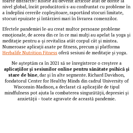
foarte distractiv! Rolele au devenit articole atât de dorite la
nivel global, încât producătorii s-au confruntat cu probleme în
a îndeplini cererile copleșitoare, raportând stocuri limitate,
stocuri epuizate și întârzieri mari în livrarea comenzilor.
Efectele pandemiei le-au creat multor persoane probleme
emoționale, de aceea din ce în ce mai mulți au apelat la yoga și
meditație pentru a-și revitaliza atât corpul cât și mintea.
Numeroase aplicații axate pe fitness, precum și platforma
Herbalife Nutrition Fitness
oferă sesiuni de meditație și yoga.
Ne așteptăm ca în 2021 să se înregistreze o creștere a
aplicațiilor și sesiunilor online pentru sănătate psihică și
stare de bine
, dar și în alte segmente. Richard Davidson,
fondatorul Center for Healthy Minds din cadrul University of
Wisconsin-Madison, a declarat că aplicațiile de tipul
mindfulness pot ajuta la combaterea singurătății, depresiei și
anxietății – toate agravate de această pandemie.