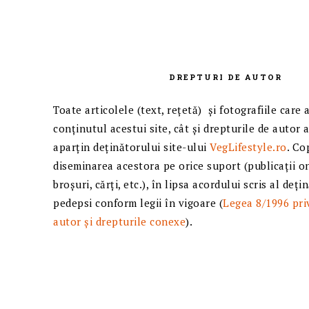
DREPTURI DE AUTOR
Toate articolele (text, reţetă) și fotografiile care 
conținutul acestui site, cât și drepturile de autor 
aparțin deținătorului site-ului
VegLifestyle.ro
. Co
diseminarea acestora pe orice suport (publicații on
broșuri, cărți, etc.), în lipsa acordului scris al deți
pedepsi conform legii în vigoare (
Legea 8/1996 pri
autor și drepturile conexe
).