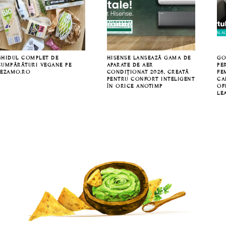
GHIDUL COMPLET DE
HISENSE LANSEAZĂ GAMA DE
GO
CUMPĂRĂTURI VEGANE PE
APARATE DE AER
PE
SEZAMO.RO
CONDIȚIONAT 2026, CREATĂ
FE
PENTRU CONFORT INTELIGENT
CA
ÎN ORICE ANOTIMP
OF
LE