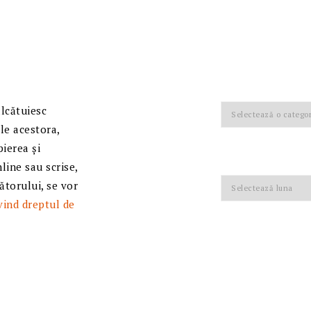
Categorii
alcătuiesc
ale acestora,
pierea și
line sau scrise,
Arhive
nătorului, se vor
vind dreptul de